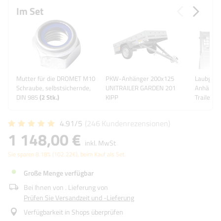
Im Set
Mutter für die DROMET M10
PKW-Anhänger 200x125
Laubgitt
Schraube, selbstsichernde,
UNITRAILER GARDEN 201
Anhänger
DIN 985
(
2
Stk.)
KIPP
Trailer 2
4.91/5
(246
Kundenrezensionen
)
1 148,00 €
inkl. MwSt
Sie sparen
8.18%
(
102.22
€
), beim Kauf als Set.
Große Menge verfügbar
Bei Ihnen von
. Lieferung von
Prüfen Sie Versandzeit und -Lieferung
Verfügbarkeit in Shops überprüfen