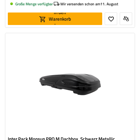
Große Menge verfügbar
Wir versenden schon am
11. August
In den
Warenkorb
legen
Volumen:
470 l
Länge:
186 cm
max. Zuladung:
75 kg
Öffnung:
beideseitig
Farbe:
czarny metalik
hohe Tragfähigkeit
Smart-Lock-Sicherheitssystem
Inter Pack Monsun PRO M Dachbox, Schwarz Metallic