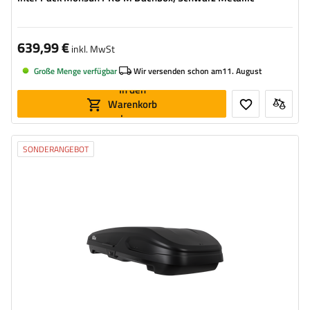
639,99 €
inkl. MwSt
Große Menge verfügbar
Wir versenden schon am
11. August
In den
Warenkorb
legen
SONDERANGEBOT
Volumen:
470 l
Länge:
186 cm
max. Zuladung:
75 kg
Öffnung:
beideseitig
Farbe:
Schwarz matt
hohe Tragfähigkeit
Smart-Lock-Sicherheitssystem