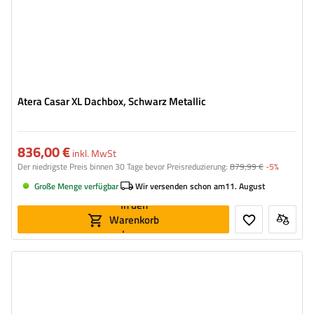
Atera Casar XL Dachbox, Schwarz Metallic
836,00 €
inkl. MwSt
Der niedrigste Preis binnen 30 Tage bevor Preisreduzierung:
879,99 €
-5%
Große Menge verfügbar
Wir versenden schon am
11. August
In den
Warenkorb
legen
Volumen:
460 l
Länge:
185 cm
max. Zuladung:
75 kg