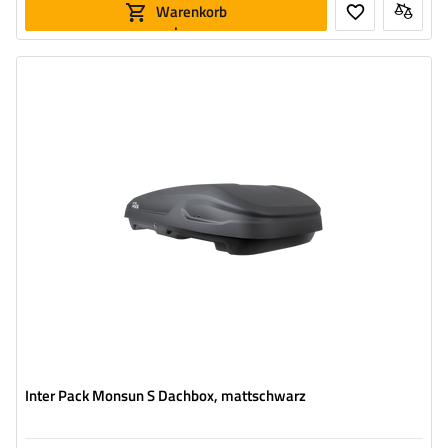
Warenkorb
legen
Volumen:
400 l
Länge:
165 cm
max. Zuladung:
75 kg
Farbe:
Schwarz matt
Öffnung:
beideseitig
geräumige Konstruktion
bequemes Montagesystem – Rapid Fit
Inter Pack Monsun S Dachbox, mattschwarz