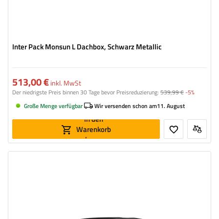
Inter Pack Monsun L Dachbox, Schwarz Metallic
513,00 €
inkl. MwSt
Der niedrigste Preis binnen 30 Tage bevor Preisreduzierung:
539,99 €
-5%
Große Menge verfügbar
Wir versenden schon am
11. August
In den
Warenkorb
legen
Volumen:
470 l
Länge:
186 cm
max. Zuladung:
75 kg
Farbe:
Schwarz matt
Öffnung:
beideseitig