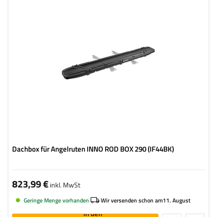
max. Zuladung:
10 kg
Farbe:
Schwarz matt
Öffnung:
einseitig
możliwość rozbudowy
einfache und schnelle Montage
Dachbox für Angelruten INNO ROD BOX 290 (IF44BK)
823,99 €
inkl. MwSt
Geringe Menge vorhanden
Wir versenden schon am
11. August
In den