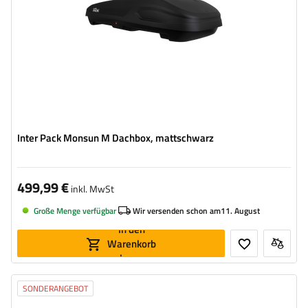
geräumige Konstruktion
bequemes Montagesystem – Rapid Fit
Inter Pack Monsun M Dachbox, mattschwarz
499,99 €
inkl. MwSt
Große Menge verfügbar
Wir versenden schon am
11. August
In den
Warenkorb
legen
SONDERANGEBOT
Volumen:
550 l