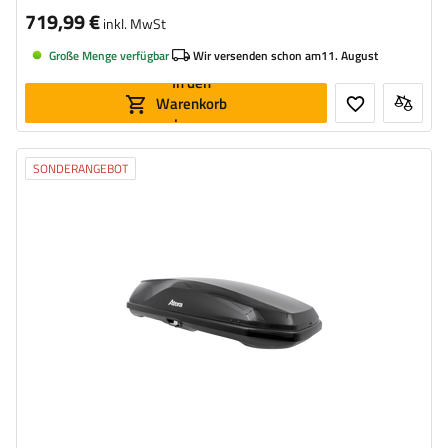
719,99 €
inkl. MwSt
Große Menge verfügbar
Wir versenden schon am
11. August
In den
Warenkorb
legen
SONDERANGEBOT
Volumen:
420 l
Länge:
191 cm
max. Zuladung:
75 kg
Farbe:
Schwarz matt
Öffnung:
beideseitig
aerodynamischer Aufbau
Safe-Guard-Sicherheitssystem