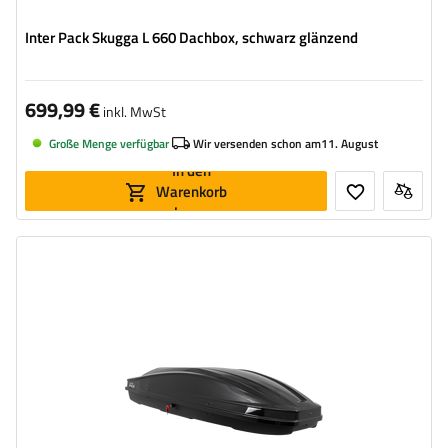
Inter Pack Skugga L 660 Dachbox, schwarz glänzend
699,99 €
inkl. MwSt
Große Menge verfügbar
Wir versenden schon am
11. August
In den
Warenkorb
legen
Volumen:
390 l
Länge:
195 cm
max. Zuladung:
75 kg
Farbe:
graphit metallic
Öffnung:
beideseitig
aerodynamischer Aufbau
bequemes Montagesystem – Flexi Fit G2