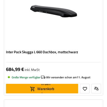
Öffnung:
beideseitig
aerodynamischer Aufbau
niedrigste Box – ideal für niedrige Garagen
Inter Pack Skugga L 660 Dachbox, mattschwarz
684,99 €
inkl. MwSt
Große Menge verfügbar
Wir versenden schon am
11. August
In den
Warenkorb
legen