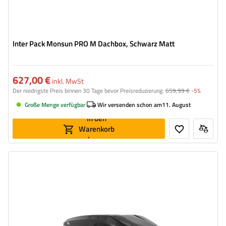
Inter Pack Monsun PRO M Dachbox, Schwarz Matt
627,00 €
inkl. MwSt
Der niedrigste Preis binnen 30 Tage bevor Preisreduzierung:
659,99 €
-5%
Große Menge verfügbar
Wir versenden schon am
11. August
In den
Warenkorb
legen
Volumen:
550 l
Länge:
206 cm
max. Zuladung:
75 kg
Öffnung:
beideseitig
Farbe:
czarny metalik