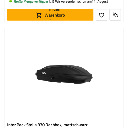
Große Menge verfügbar
Wir versenden schon am
11. August
In den
Warenkorb
legen
Volumen:
240 l
Länge:
134 cm
max. Zuladung:
50 kg
Farbe:
Schwarz matt
Öffnung:
einseitig
kompakte Konstruktion
bequemes Montagesystem – Flexi Fit G2
Inter Pack Stella 370 Dachbox, mattschwarz