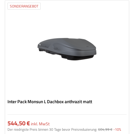
SONDERANGEBOT
Volumen:
550 l
Länge:
206 cm
max. Zuladung:
75 kg
Farbe:
anthrazit matt
Öffnung:
beideseitig
geräumige Konstruktion
bequemes Montagesystem – Rapid Fit
Inter Pack Monsun L Dachbox anthrazit matt
544,50 €
inkl. MwSt
Der niedrigste Preis binnen 30 Tage bevor Preisreduzierung:
604,99 €
-10%