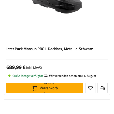
hohe Tragfähigkeit
Smart-Lock-Sicherheitssystem
Inter Pack Monsun PRO L Dachbox, Metallic-Schwarz
689,99 €
inkl. MwSt
Große Menge verfügbar
Wir versenden schon am
11. August
In den
Warenkorb
legen
Volumen:
550 l
Länge:
206 cm