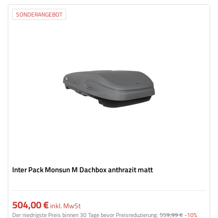
SONDERANGEBOT
Volumen:
470 l
Länge:
186 cm
max. Zuladung:
75 kg
Farbe:
anthrazit matt
Öffnung:
beideseitig
geräumige Konstruktion
bequemes Montagesystem – Rapid Fit
Inter Pack Monsun M Dachbox anthrazit matt
504,00 €
inkl. MwSt
Der niedrigste Preis binnen 30 Tage bevor Preisreduzierung:
559,99 €
-10%