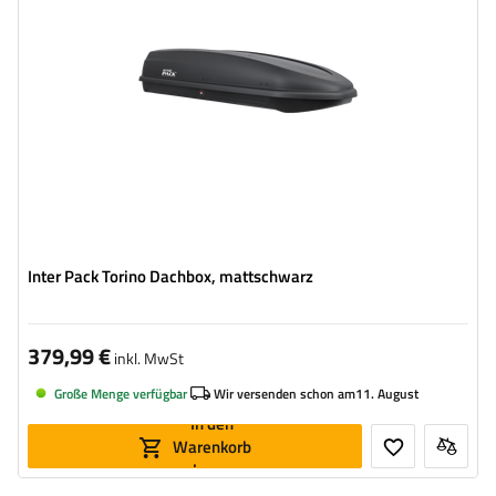
Farbe:
Schwarz matt
Öffnung:
einseitig
hohe Tragfähigkeit
leichte Konstruktion
Inter Pack Torino Dachbox, mattschwarz
379,99 €
inkl. MwSt
Große Menge verfügbar
Wir versenden schon am
11. August
In den
Warenkorb
legen