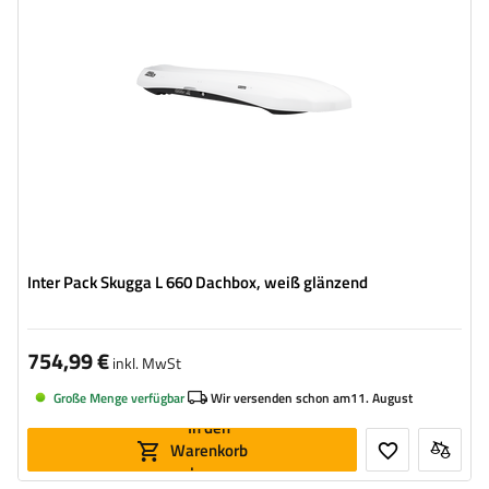
Farbe:
Weiß metallic
Öffnung:
beideseitig
aerodynamischer Aufbau
niedrigste Box – ideal für niedrige Garagen
Inter Pack Skugga L 660 Dachbox, weiß glänzend
754,99 €
inkl. MwSt
Große Menge verfügbar
Wir versenden schon am
11. August
In den
Warenkorb
legen