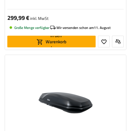
299,99 €
inkl. MwSt
Große Menge verfügbar
Wir versenden schon am
11. August
In den
Warenkorb
legen
Volumen:
540 l
Länge:
215 cm
max. Zuladung:
75 kg
Farbe:
anthrazit matt
Öffnung:
beideseitig
aerodynamischer Aufbau
Safe-Guard-Sicherheitssystem