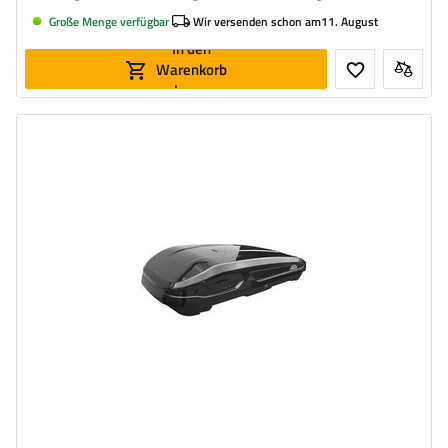
Große Menge verfügbar
Wir versenden schon am
11. August
In den
Warenkorb
legen
Volumen:
470 l
Länge:
186 cm
max. Zuladung:
75 kg
Farbe:
Schwarz matt
Öffnung:
beideseitig
geräumige Konstruktion
bequemes Montagesystem – Rapid Fit