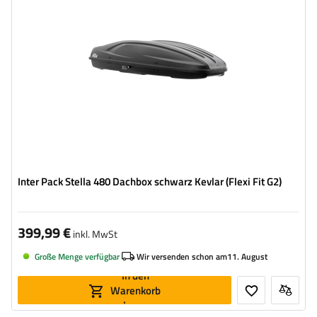
Farbe:
schwarz kevlar
Öffnung:
beideseitig
aerodynamischer Aufbau
bequemes Montagesystem – Flexi Fit G2
Inter Pack Stella 480 Dachbox schwarz Kevlar (Flexi Fit G2)
399,99 €
inkl. MwSt
Große Menge verfügbar
Wir versenden schon am
11. August
In den
Warenkorb
legen