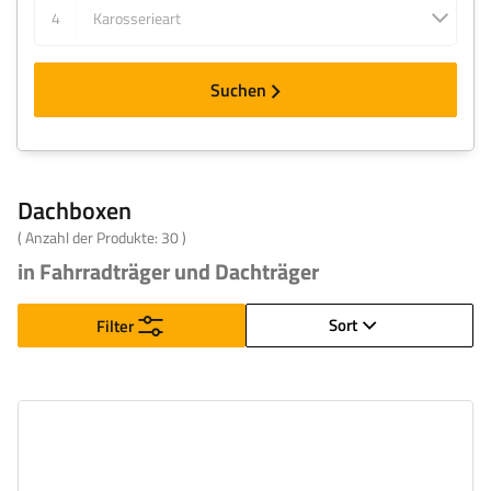
4
Karosserieart
Suchen
Dachboxen
( Anzahl der Produkte:
30
)
in Fahrradträger und Dachträger
Sort
Filter
Volumen:
390 l
Länge:
193 cm
max. Zuladung:
75 kg