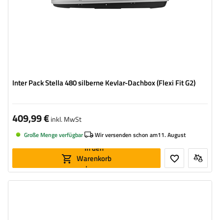
Inter Pack Stella 480 silberne Kevlar-Dachbox (Flexi Fit G2)
409,99 €
inkl. MwSt
Große Menge verfügbar
Wir versenden schon am
11. August
In den
Warenkorb
legen
Volumen:
300 l
Länge:
203 cm
max. Zuladung:
75 kg