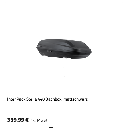
Volumen:
360 l
Länge:
146 cm
max. Zuladung:
75 kg
Farbe:
Schwarz matt
Öffnung:
beideseitig
hohe Tragfähigkeit
kompakte Konstruktion
Inter Pack Stella 440 Dachbox, mattschwarz
339,99 €
inkl. MwSt