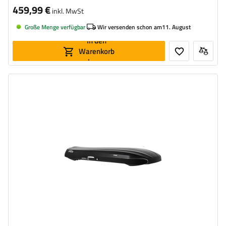
459,99 €
inkl. MwSt
Große Menge verfügbar
Wir versenden schon am
11. August
In den
Warenkorb
legen
Volumen:
300 l
Länge:
203 cm
max. Zuladung:
75 kg
Farbe:
schwarz glänzend
Öffnung:
beideseitig
aerodynamischer Aufbau
niedrigste Box – ideal für niedrige Garagen