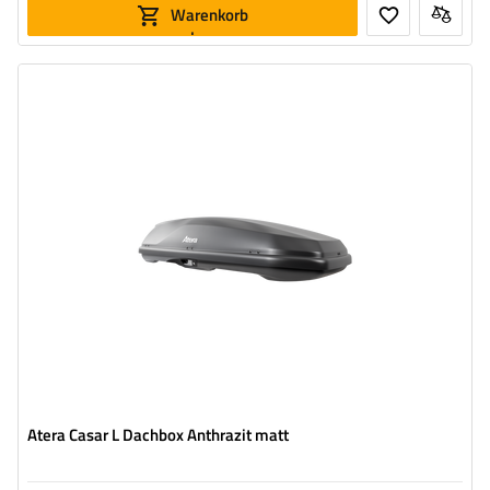
Warenkorb
legen
Volumen:
420 l
Länge:
191 cm
max. Zuladung:
75 kg
Farbe:
anthrazit matt
Öffnung:
beideseitig
aerodynamischer Aufbau
Safe-Guard-Sicherheitssystem
Atera Casar L Dachbox Anthrazit matt