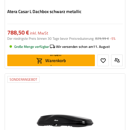
Atera Casar L Dachbox schwarz metallic
788,50 €
inkl. MwSt
Der niedrigste Preis binnen 30 Tage bevor Preisreduzierung:
829,99 €
-5%
Große Menge verfügbar
Wir versenden schon am
11. August
In den
Warenkorb
legen
SONDERANGEBOT
Volumen:
540 l
Länge:
215 cm
max. Zuladung:
75 kg
Farbe:
Schwarz matt
Öffnung:
beideseitig
aerodynamischer Aufbau
Safe-Guard-Sicherheitssystem