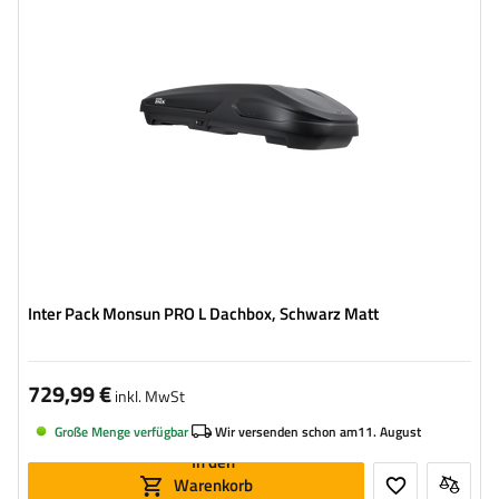
max. Zuladung:
75 kg
Öffnung:
beideseitig
Farbe:
Schwarz matt
hohe Tragfähigkeit
Smart-Lock-Sicherheitssystem
Inter Pack Monsun PRO L Dachbox, Schwarz Matt
729,99 €
inkl. MwSt
Große Menge verfügbar
Wir versenden schon am
11. August
In den
Warenkorb