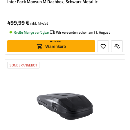
Inter Pack Monsun M Dachbox, Schwarz Metallic
499,99 €
inkl. MwSt
Große Menge verfügbar
Wir versenden schon am
11. August
In den
Warenkorb
legen
SONDERANGEBOT
Volumen:
550 l
Länge:
206 cm
max. Zuladung:
75 kg
Farbe:
czarny metalik
Öffnung:
beideseitig
geräumige Konstruktion
bequemes Montagesystem – Rapid Fit