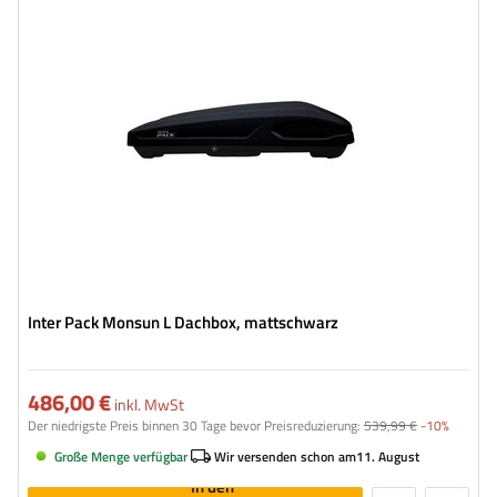
Länge:
206 cm
max. Zuladung:
75 kg
Farbe:
Schwarz matt
Öffnung:
beideseitig
geräumige Konstruktion
bequemes Montagesystem – Rapid Fit
Inter Pack Monsun L Dachbox, mattschwarz
486,00 €
inkl. MwSt
Der niedrigste Preis binnen 30 Tage bevor Preisreduzierung:
539,99 €
-10%
Große Menge verfügbar
Wir versenden schon am
11. August
In den