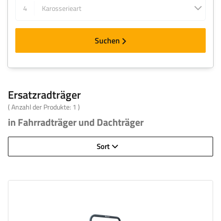
4
Karosserieart
Suchen
Ersatzradträger
( Anzahl der Produkte:
1
)
in Fahrradträger und Dachträger
Sort
Fahrradanzahl:
2
Nutzlast der Haltebügel :
30 kg