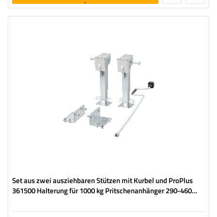
legen
Maximale Tragfähigkeit:
500 kg
Höhe:
290 - 460 mm
Stütze:
ausziehbar
Set:
ja
Set aus zwei ausziehbaren Stützen mit Kurbel und ProPlus
361500 Halterung für 1000 kg Pritschenanhänger 290-460
mm