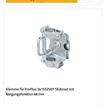
legen
Rohrdurchmesser:
48 mm
Maximale Tragfähigkeit:
300 kg
Material:
Stahl
Klemme für ProPlus 341532V01 Stützrad mit
Neigungsfunktion 48 mm