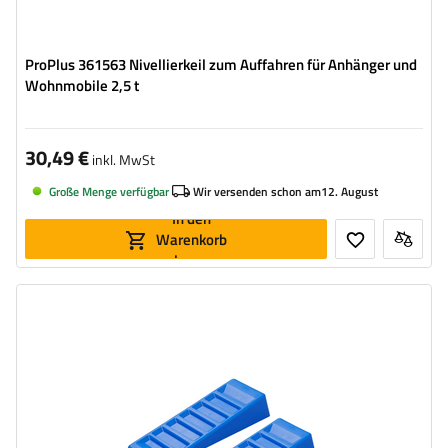
ProPlus 361563 Nivellierkeil zum Auffahren für Anhänger und
Wohnmobile 2,5 t
30,49 €
inkl. MwSt
Große Menge verfügbar
Wir versenden schon am
12. August
In den
Warenkorb
legen
Maximale statische Belastung:
3000 kg
Länge:
415 mm
Material:
Kunststoff
Höhe:
75 mm