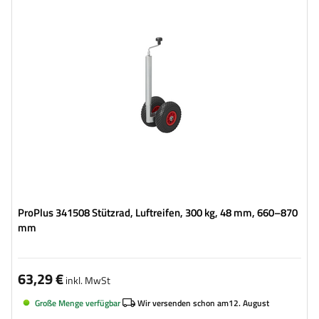
Maximale Tragfähigkeit:
300 kg
Höhe:
660 - 870 mm
Art des Stützrades:
standard
Befestigung:
auf die Klemme
ProPlus 341508 Stützrad, Luftreifen, 300 kg, 48 mm, 660–870
mm
63,29 €
inkl. MwSt
Große Menge verfügbar
Wir versenden schon am
12. August