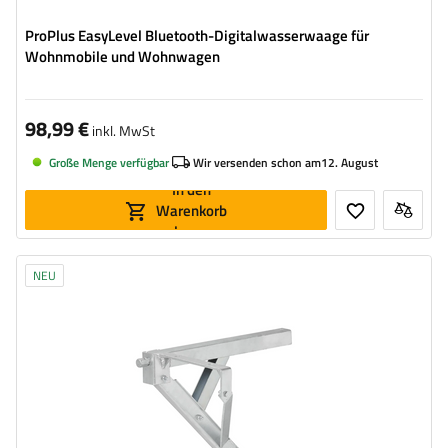
ProPlus EasyLevel Bluetooth-Digitalwasserwaage für
Wohnmobile und Wohnwagen
98,99 €
inkl. MwSt
Große Menge verfügbar
Wir versenden schon am
12. August
In den
Warenkorb
legen
NEU
Maximale Tragfähigkeit:
600 kg
Höhe:
460 mm
Stütze:
eckig
Set:
nein