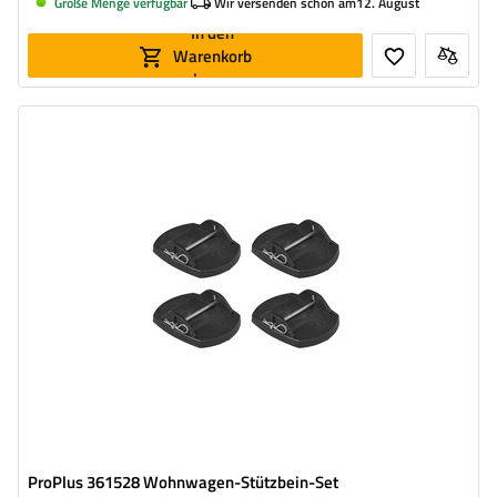
Große Menge verfügbar
Wir versenden schon am
12. August
In den
Warenkorb
legen
ProPlus 361528 Wohnwagen-Stützbein-Set