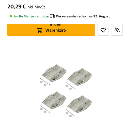
20,29 €
inkl. MwSt
Große Menge verfügbar
Wir versenden schon am
12. August
In den
Warenkorb
legen
Maximale Tragfähigkeit:
1 szt. / 375 kg
,
4 szt. / 1500 kg
Länge:
27,5 cm
Breite:
20,5 cm