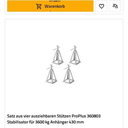
In den
Warenkorb
legen
Maximale Tragfähigkeit:
3600 kg
Höhe:
280 - 430 mm
Stütze:
ausziehbar
Satz aus vier ausziehbaren Stützen ProPlus 360803
Stabilisator für 3600 kg Anhänger 430 mm