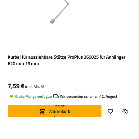
Kurbel für ausziehbare Stütze ProPlus 360025 für Anhänger
620 mm 19 mm
7,59 €
inkl. MwSt
Große Menge verfügbar
Wir versenden schon am
12. August
In den
Warenkorb
legen
Maximale Tragfähigkeit:
500 kg