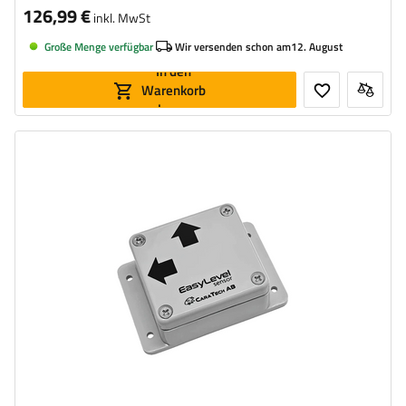
126,99 €
inkl. MwSt
Große Menge verfügbar
Wir versenden schon am
12. August
In den
Warenkorb
legen
Länge:
94 mm
Breite:
58 mm
Schutzart:
IP 65