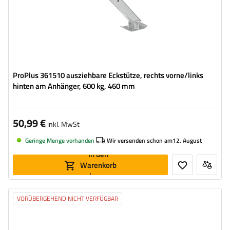
ProPlus 361510 ausziehbare Eckstütze, rechts vorne/links
hinten am Anhänger, 600 kg, 460 mm
50,99 €
inkl. MwSt
Geringe Menge vorhanden
Wir versenden schon am
12. August
In den
Warenkorb
legen
VORÜBERGEHEND NICHT VERFÜGBAR
Rohrdurchmesser:
48 mm
Maximale Tragfähigkeit:
150 kg
Höhe:
550 - 770 mm