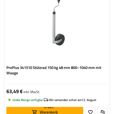
Höhe:
800 - 1040 mm
Art des Stützrades:
standard
Befestigung:
auf die Klemme
ProPlus 341510 Stützrad 150 kg 48 mm 800–1040 mm mit
Waage
63,49 €
inkl. MwSt
Große Menge verfügbar
Wir versenden schon am
12. August
In den
Warenkorb