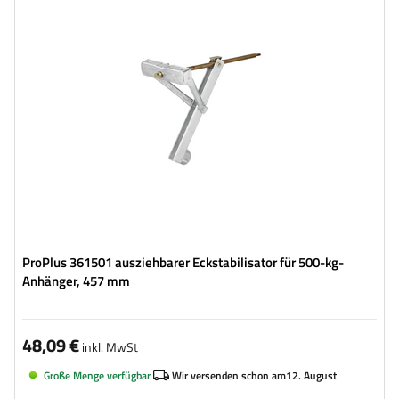
Höhe:
457 mm
Stütze:
eckig
Set:
nein
ProPlus 361501 ausziehbarer Eckstabilisator für 500-kg-
Anhänger, 457 mm
48,09 €
inkl. MwSt
Große Menge verfügbar
Wir versenden schon am
12. August