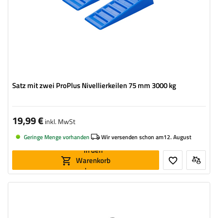
Satz mit zwei ProPlus Nivellierkeilen 75 mm 3000 kg
19,99 €
inkl. MwSt
Geringe Menge vorhanden
Wir versenden schon am
12. August
In den
Warenkorb
legen
Rohrdurchmesser:
48 mm
Maximale Tragfähigkeit:
150 kg