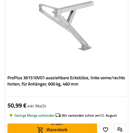
Stütze:
eckig
Set:
nein
ProPlus 361510V01 ausziehbare Eckstütze, links vorne/rechts
hinten, für Anhänger, 600 kg, 460 mm
50,99 €
inkl. MwSt
Geringe Menge vorhanden
Wir versenden schon am
12. August
In den
Warenkorb