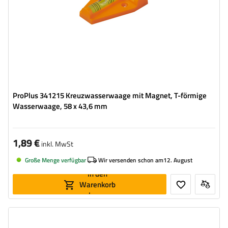
ProPlus 341215 Kreuzwasserwaage mit Magnet, T-förmige
Wasserwaage, 58 x 43,6 mm
1,89 €
inkl. MwSt
Große Menge verfügbar
Wir versenden schon am
12. August
In den
Warenkorb
legen
Rohrdurchmesser:
48 mm