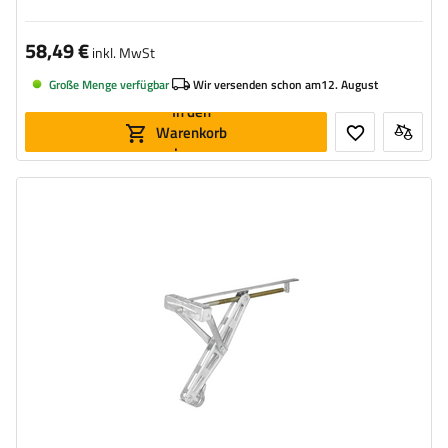
58,49 €
inkl. MwSt
Große Menge verfügbar
Wir versenden schon am
12. August
In den
Warenkorb
legen
Maximale Tragfähigkeit:
1100 kg
Höhe:
495 mm
Stütze:
eckig
Set:
nein