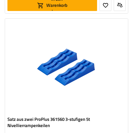
Warenkorb
legen
Maximale statische Belastung:
5000 kg
Länge:
610 mm
Höhe:
120 mm
Material:
Kunststoff
Satz aus zwei ProPlus 361560 3-stufigen 5t
Nivellierrampenkeilen