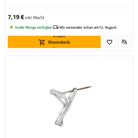
7,19 €
inkl. MwSt
Große Menge verfügbar
Wir versenden schon am
12. August
In den
Warenkorb
legen
Maximale Tragfähigkeit:
750 kg
Höhe:
495 mm
Stütze:
eckig
Set:
nein