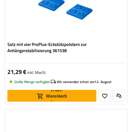
Satz mit vier ProPlus-Eckstützpolstern zur
Anhängerstabilisierung 361538
21,29 €
inkl. MwSt
Große Menge verfügbar
Wir versenden schon am
12. August
In den
Warenkorb
legen
Maximale Tragfähigkeit:
600 kg
Höhe:
460 mm