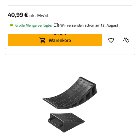
40,99 €
inkl. MwSt
Große Menge verfügbar
Wir versenden schon am
12. August
In den
Warenkorb
legen
Maximale statische Belastung:
2500 kg
Länge:
370 mm
Höhe:
100 mm
Material:
Kunststoff