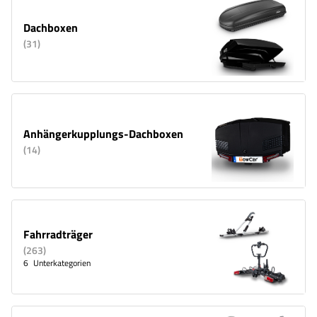
Dachboxen
(
31
)
Anhängerkupplungs-Dachboxen
(
14
)
Fahrradträger
(
263
)
6
Unterkategorien