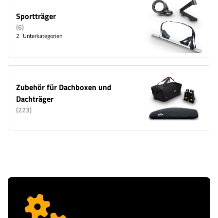
Sportträger
(
6
)
2
Unterkategorien
Zubehör für Dachboxen und
Dachträger
(
223
)