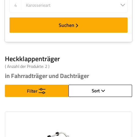
4
Karosserieart
Suchen
Heckklappenträger
( Anzahl der Produkte:
2
)
in Fahrradträger und Dachträger
Sort
Filter
Fahrradanzahl:
2
Maximales Fahrradgewicht:
22,5 kg
Nutzlast der Haltebügel :
45 kg