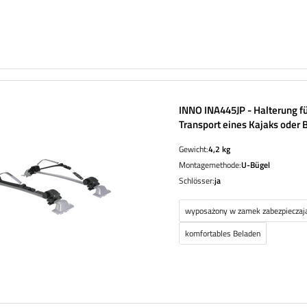
INNO INA445JP - Halterung f
Transport eines Kajaks oder 
Gewicht:
4,2 kg
Montagemethode:
U-Bügel
Schlösser:
ja
wyposażony w zamek zabezpieczaj
komfortables Beladen