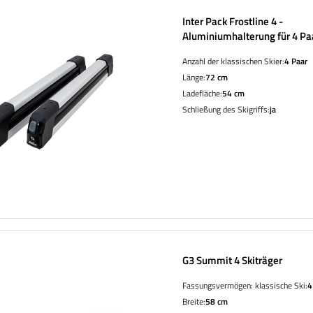
Inter Pack Frostline 4 -
Aluminiumhalterung für 4 Paa
2 Snowboards
Anzahl der klassischen Skier:
4 Paar
Länge:
72 cm
Ladefläche:
54 cm
Schließung des Skigriffs:
ja
G3 Summit 4 Skiträger
Fassungsvermögen: klassische Ski:
4
Breite:
58 cm