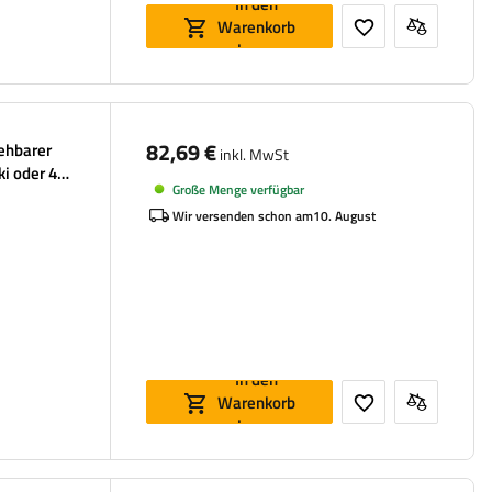
In den
Warenkorb
legen
82,69 €
iehbarer
inkl. MwSt
ki oder 4
Große Menge verfügbar
Wir versenden schon am
10. August
In den
Warenkorb
legen