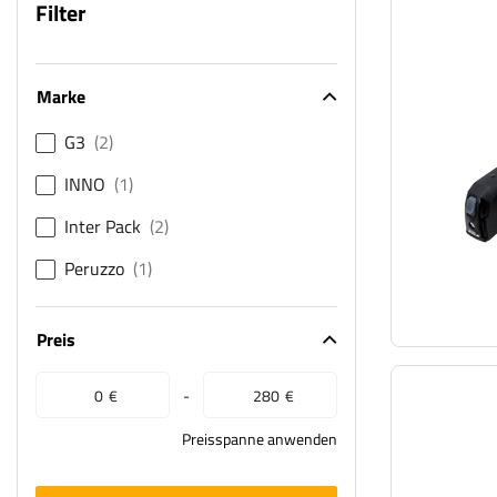
Filter
Marke
G3
2
INNO
1
Inter Pack
2
Peruzzo
1
Preis
-
€
€
Preisspanne anwenden