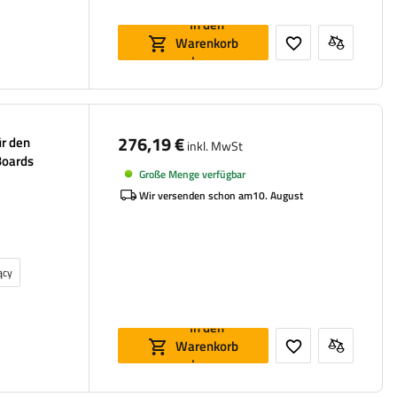
In den
Warenkorb
legen
276,19 €
ür den
inkl. MwSt
Boards
Große Menge verfügbar
Wir versenden schon am
10. August
ący
In den
Warenkorb
legen