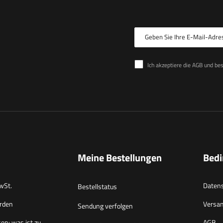
Geben Sie Ihre E-Mail-Adre
Ich akzeptiere die AGB und be
Meine Bestellungen
Bed
wSt.
Datens
Bestellstatus
rden
Versa
Sendung verfolgen
en: was ist zu
AGB