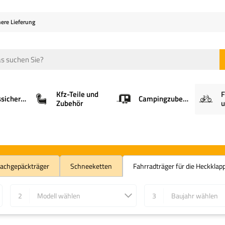
here Lieferung
Kfz-Teile und
F
Ladungssicherung
Campingzubehör
Zubehör
u
achgepäckträger
Schneeketten
Fahrradträger für die Heckklap
2
Modell wählen
3
Baujahr wählen