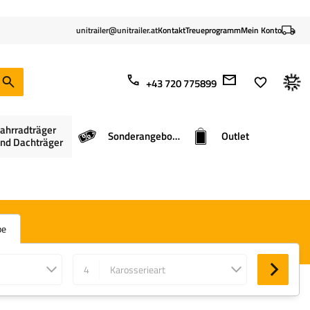
unitrailer@unitrailer.at
Kontakt
Treueprogramm
Mein Konto
+43 720 775899
ahrradträger
Sonderangebote
Outlet
nd Dachträger
pe
4
Karosserieart