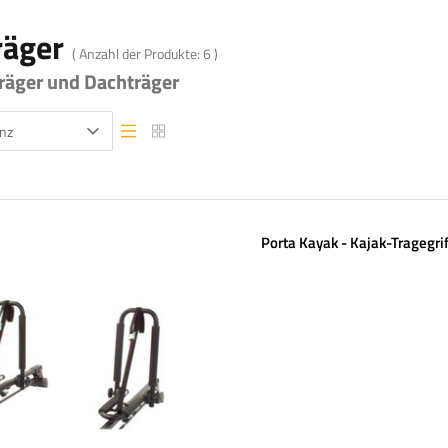
räger
( Anzahl der Produkte:
6
)
träger und Dachträger
nz
Listenansicht
Listenansicht
Porta Kayak - Kajak-Tragegri