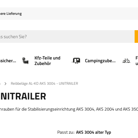
here Lieferung
Kfz-Teile und
F
Ladungssicherung
Campingzubehör
Zubehör
u
n
Reibbeläge AL-KO AKS 3004 - UNITRAILER
UNITRAILER
chrauben für die Stabilisierungseinrichtung AKS 3004, AKS 2004 und AKS 35
Passt zu:
AKS 3004 alter Typ