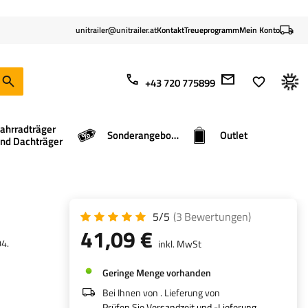
unitrailer@unitrailer.at
Kontakt
Treueprogramm
Mein Konto
+43 720 775899
ahrradträger
Sonderangebote
Outlet
nd Dachträger
5/5
(3
Bewertungen
)
41,09 €
04.
inkl. MwSt
Geringe Menge vorhanden
Bei Ihnen von
. Lieferung von
Prüfen Sie Versandzeit und -Lieferung