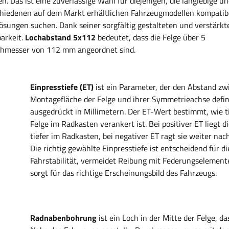
. Das ist eine zuverlässige Wahl für diejenigen, die langlebige u
chiedenen auf dem Markt erhältlichen Fahrzeugmodellen kompatib
tlösungen suchen. Dank seiner sorgfältig gestalteten und verstärkt
barkeit
.
Lochabstand 5x112
bedeutet, dass die Felge über 5
rchmesser von 112 mm angeordnet sind.
Einpresstiefe (ET)
ist ein Parameter, der den Abstand zw
Montagefläche der Felge und ihrer Symmetrieachse defin
ausgedrückt in Millimetern. Der ET-Wert bestimmt, wie ti
Felge im Radkasten verankert ist. Bei positiver ET liegt d
tiefer im Radkasten, bei negativer ET ragt sie weiter nac
Die richtig gewählte Einpresstiefe ist entscheidend für di
Fahrstabilität, vermeidet Reibung mit Federungselemen
sorgt für das richtige Erscheinungsbild des Fahrzeugs.
Radnabenbohrung
ist ein Loch in der Mitte der Felge, da