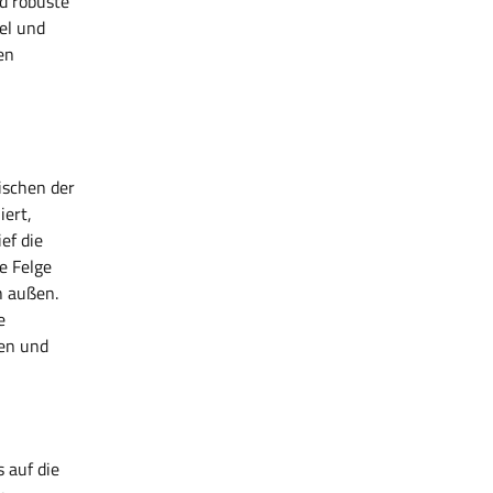
nd robuste
el und
en
ischen der
iert,
ef die
ie Felge
h außen.
e
ten und
s auf die