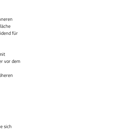
inneren
fläche
eidend für
mit
er vor dem
höheren
e sich