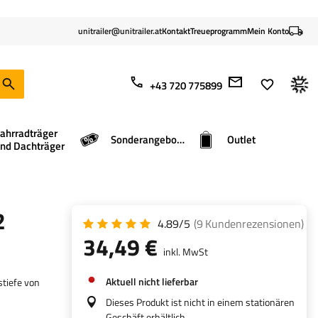
unitrailer@unitrailer.at
Kontakt
Treueprogramm
Mein Konto
+43 720 775899
ahrradträger
Sonderangebote
Outlet
nd Dachträger
2
4.89/5
(9
Kundenrezensionen
)
34,49 €
inkl. MwSt
Aktuell nicht lieferbar
stiefe von
Dieses Produkt ist nicht in einem stationären
Geschäft erhältlich