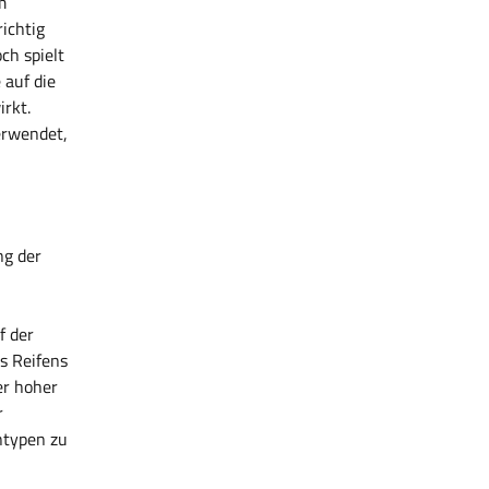
m
ichtig
ch spielt
 auf die
irkt.
erwendet,
ng der
f der
s Reifens
er hoher
r
ntypen zu