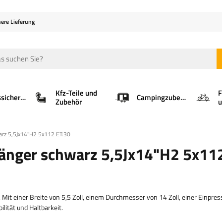
here Lieferung
Kfz-Teile und
F
Ladungssicherung
Campingzubehör
Zubehör
u
arz 5,5Jx14"H2 5x112 ET:30
hänger schwarz 5,5Jx14"H2 5x11
it einer Breite von 5,5 Zoll, einem Durchmesser von 14 Zoll, einer Einpres
lität und Haltbarkeit.