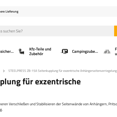
here Lieferung
Kfz-Teile und
F
Ladungssicherung
Campingzubehör
Zubehör
u
STEELPRESS ZB-15A Seitenkupplung für exzentrische Anhängerseitenverriegelung
lung für exzentrische
heren Verschließen und Stabilisieren der Seitenwände von Anhängern, Prits
g.