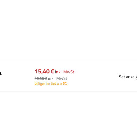
15,40 €
inkl. MwSt
s,
Set anzei
inkl. MwSt
16,38 €
billiger im Set um 5%