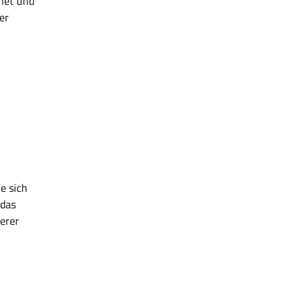
net und
er
e sich
 das
erer