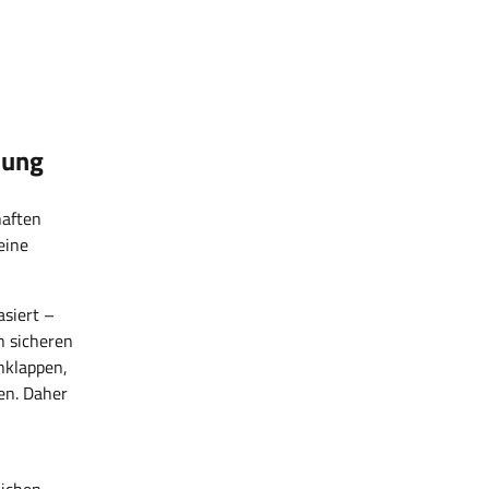
lung
haften
eine
asiert –
n sicheren
nklappen,
en. Daher