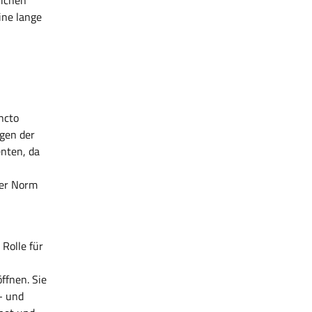
lichen
ine lange
ncto
ngen der
enten, da
der Norm
Rolle für
s
ffnen. Sie
- und