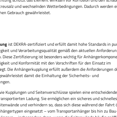
chtung schützt das Element wirksam vor Korrosion und den schäd
Streusalz und wechselnden Wetterbedingungen. Dadurch werden e
chen Gebrauch gewährleistet.
lung
ist DEKRA-zertifiziert und erfüllt damit hohe Standards in pu
bigkeit und Verarbeitungsqualität gemäß den aktuellen Anforderu
. Diese Zertifizierung ist besonders wichtig für Anhängerkompon
igkeit und Konformität mit den Vorschriften für den Einsatz im
egt. Die Anhängerkupplung erfüllt außerdem die Anforderungen 
währleistet damit die Einhaltung der Sicherheits- und
ungen.
e Kupplungen und Seitenverschlüsse spielen eine entscheidende 
transportierten Ladung. Sie ermöglichen ein sicheres und schnelle
itenwände und verhindern so, dass sich diese während der Fahrt ö
nhängertypen eingesetzt – vom Transportanhänger bis hin zu Bau