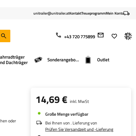
unitrailer@unitrailer.at
Kontakt
Treueprogramm
Mein Konto
+43 720 775899
ahrradträger
Sonderangebote
Outlet
nd Dachträger
14,69 €
inkl. MwSt
Große Menge verfügbar
chen oder
Bei Ihnen von
. Lieferung von
Prüfen Sie Versandzeit und -Lieferung