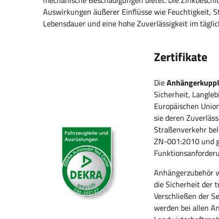
mechanische Beschädigungen bietet. Die Zinkbeschi
Auswirkungen äußerer Einflüsse wie Feuchtigkeit, 
Lebensdauer und eine hohe Zuverlässigkeit im tägli
Zertifikate
Die
Anhängerkupp
Sicherheit, Langle
Europäischen Union
sie deren Zuverläss
Straßenverkehr bel
ZN-001:2010 und ge
Funktionsanforder
Anhängerzubehör wi
die Sicherheit der 
Verschließen der Se
werden bei allen A