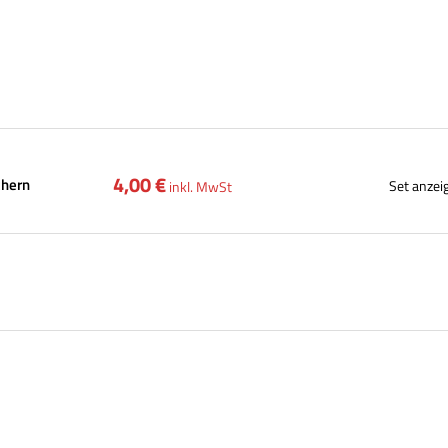
4,00 €
chern
Set anzei
inkl. MwSt