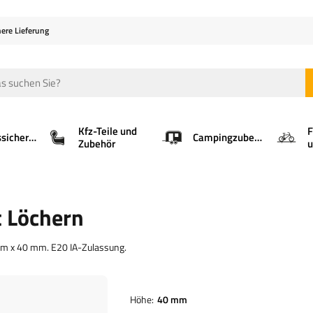
here Lieferung
Kfz-Teile und
F
Ladungssicherung
Campingzubehör
Zubehör
u
t Löchern
mm x 40 mm. E20 IA-Zulassung.
Höhe
40 mm