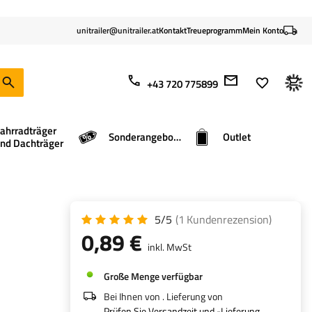
unitrailer@unitrailer.at
Kontakt
Treueprogramm
Mein Konto
+43 720 775899
ahrradträger
Sonderangebote
Outlet
nd Dachträger
5/5
(1
Kundenrezension
)
0,89 €
inkl. MwSt
Große Menge verfügbar
Bei Ihnen von
. Lieferung von
Prüfen Sie Versandzeit und -Lieferung