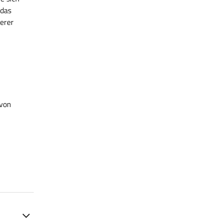
 das
erer
 von