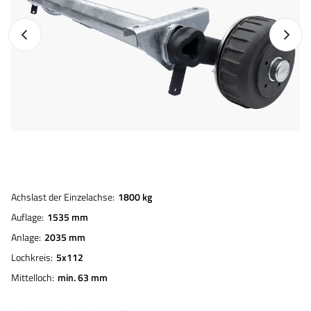
Vorheriges Foto
Nächst
Achslast der Einzelachse
1800 kg
Auflage
1535 mm
Anlage
2035 mm
Lochkreis
5x112
Mittelloch
min. 63 mm