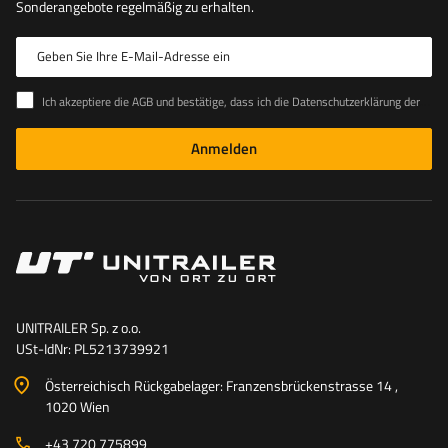
Sonderangebote regelmäßig zu erhalten.
Geben Sie Ihre E-Mail-Adresse ein
Ich akzeptiere die AGB und bestätige, dass ich die Datenschutzerklärung der Website zur Kenntnis genommen habe
Anmelden
UNITRAILER Sp. z o.o.
USt-IdNr: PL5213739921
Österreichisch Rückgabelager: Franzensbrückenstrasse 14 ,
1020 Wien
+43 720 775899