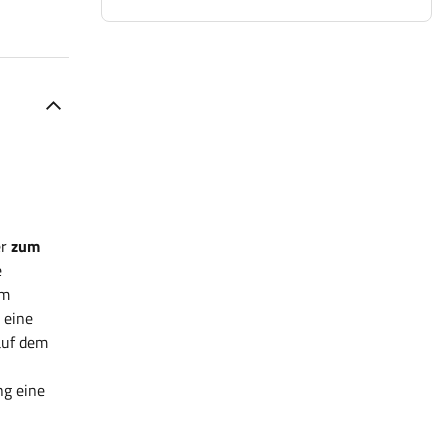
er
zum
e
im
 eine
auf dem
ng eine