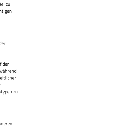
Bei zu
htigen
der
f der
 während
eitlicher
r
ntypen zu
inneren