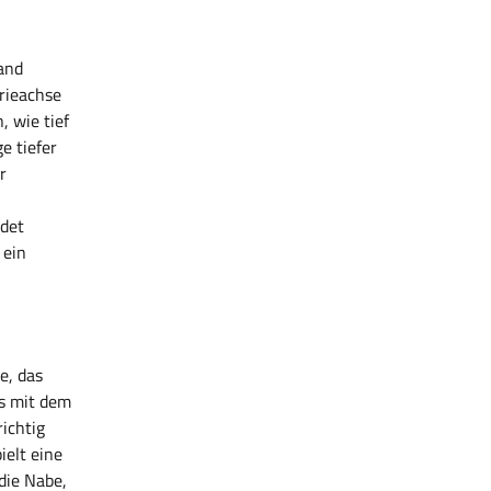
and
rieachse
, wie tief
e tiefer
r
idet
 ein
e, das
s mit dem
ichtig
ielt eine
die Nabe,