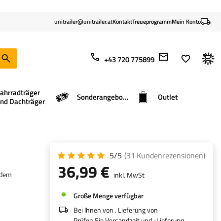
unitrailer@unitrailer.at
Kontakt
Treueprogramm
Mein Konto
+43 720 775899
ahrradträger
Sonderangebote
Outlet
nd Dachträger
5/5
(31
Kundenrezensionen
)
36,99 €
 dem
inkl. MwSt
Große Menge verfügbar
Bei Ihnen von
. Lieferung von
Prüfen Sie Versandzeit und -Lieferung