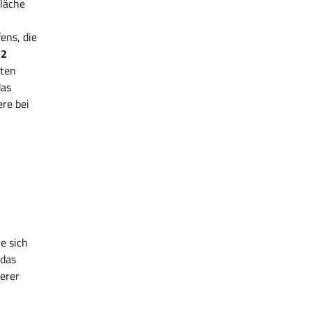
fläche
ens, die
2
lten
das
ere bei
e sich
 das
erer