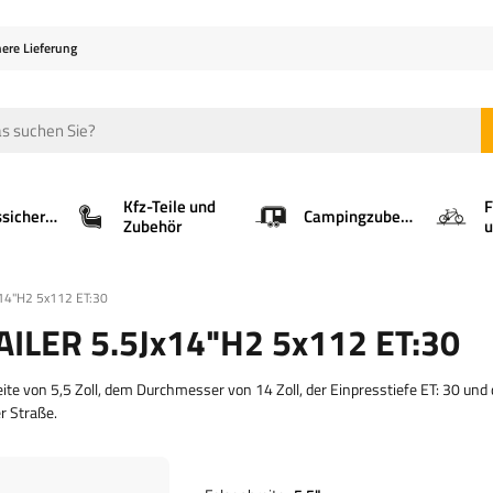
here Lieferung
Kfz-Teile und
F
Ladungssicherung
Campingzubehör
Zubehör
u
x14"H2 5x112 ET:30
RAILER 5.5Jx14"H2 5x112 ET:30
te von 5,5 Zoll, dem Durchmesser von 14 Zoll, der Einpresstiefe ET: 30 und
r Straße.