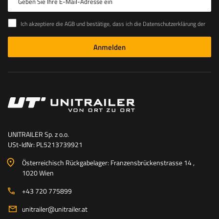
Geben Sie Ihre E-Mail-Adresse ein
Ich akzeptiere die AGB und bestätige, dass ich die Datenschutzerklärung der Website zur Kenntnis genommen habe
Anmelden
UNITRAILER Sp. z o.o.
USt-IdNr: PL5213739921
Österreichisch Rückgabelager: Franzensbrückenstrasse 14 ,
1020 Wien
+43 720 775899
unitrailer@unitrailer.at