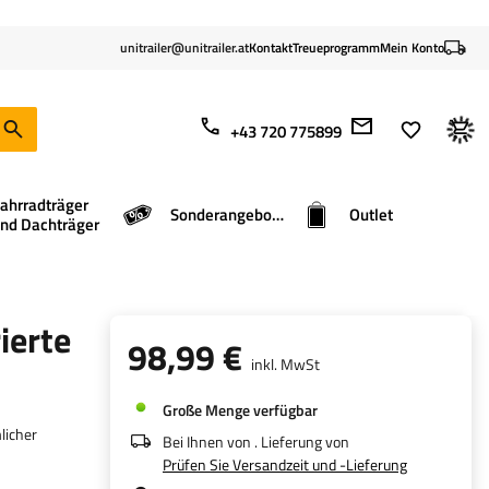
unitrailer@unitrailer.at
Kontakt
Treueprogramm
Mein Konto
+43 720 775899
ahrradträger
Sonderangebote
Outlet
nd Dachträger
ierte
98,99 €
inkl. MwSt
Große Menge verfügbar
licher
Bei Ihnen von
. Lieferung von
Prüfen Sie Versandzeit und -Lieferung