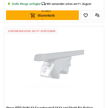
Große Menge verfügbar
Wir versenden schon am
11. August
In den
Warenkorb
legen
VORÜBERGEHEND NICHT VERFÜGBAR
Atera RTD 048422 Grundgestell (122 cm) Stahl für Reling