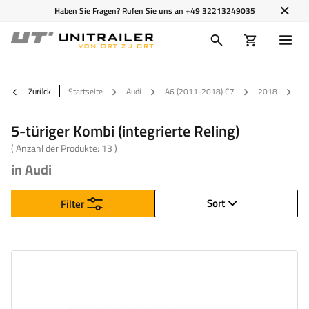
Haben Sie Fragen? Rufen Sie uns an
+49 32213249035
Zurück
Startseite
Audi
A6 (2011-2018) C7
2018
5-
5-türiger Kombi (integrierte Reling)
( Anzahl der Produkte:
13
)
in Audi
Sort
Filter