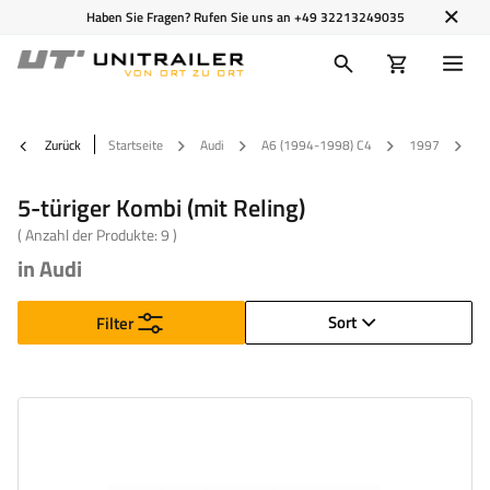
Haben Sie Fragen? Rufen Sie uns an
+49 32213249035
Zurück
Startseite
Audi
A6 (1994-1998) C4
1997
5-
5-türiger Kombi (mit Reling)
( Anzahl der Produkte:
9
)
in Audi
Sort
Filter