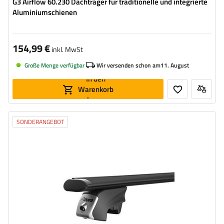
G3 Airflow 60.230 Dachträger für traditionelle und integrierte
Aluminiumschienen
154,99 €
inkl. MwSt
Große Menge verfügbar
Wir versenden schon am
11. August
In den
Warenkorb
legen
SONDERANGEBOT