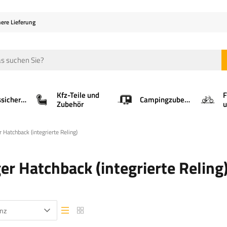
here Lieferung
Kfz-Teile und
F
Ladungssicherung
Campingzubehör
Zubehör
u
r Hatchback (integrierte Reling)
er Hatchback (integrierte Reling
nz
Listenansicht
Listenansicht