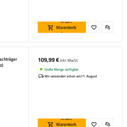
In den
Warenkorb
legen
109,99 €
Dachträger
inkl. MwSt
z)
Große Menge verfügbar
Wir versenden schon am
11. August
In den
Warenkorb