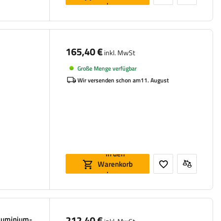
legen
165,40 €
inkl. MwSt
Große Menge verfügbar
Wir versenden schon am
11. August
In den
Warenkorb
legen
212,40 €
luminium-