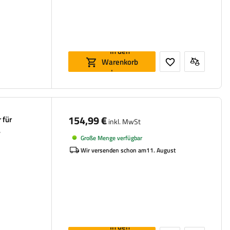
In den
Warenkorb
legen
154,99 €
 für
inkl. MwSt
Große Menge verfügbar
Wir versenden schon am
11. August
In den