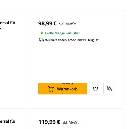
98,99 €
ersal für
inkl. MwSt
e
Große Menge verfügbar
Wir versenden schon am
11. August
In den
Warenkorb
legen
119,99 €
ersal für
inkl. MwSt