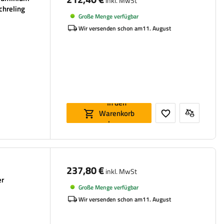
inkl. MwSt
chreling
Große Menge verfügbar
Wir versenden schon am
11. August
In den
Warenkorb
legen
237,80 €
inkl. MwSt
er
Große Menge verfügbar
Wir versenden schon am
11. August