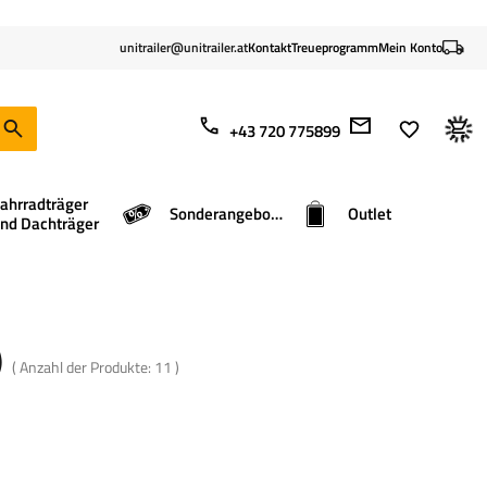
unitrailer@unitrailer.at
Kontakt
Treueprogramm
Mein Konto
+43 720 775899
ahrradträger
Sonderangebote
Outlet
nd Dachträger
)
( Anzahl der Produkte:
11
)