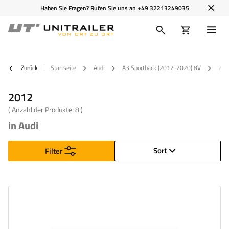
Haben Sie Fragen? Rufen Sie uns an
+49 32213249035
Zurück
Startseite
Audi
A3 Sportback (2012-2020) 8V
201
2012
( Anzahl der Produkte:
8
)
in Audi
Sort
Filter