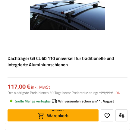
Dachträger G3 CL 60.110 universell für traditionelle und
integrierte Aluminiumschienen
117,00 €
inkl. MwSt
Der niedrigste Preis binnen 30 Tage bevor Preisreduzierung:
129,99 €
-9%
Große Menge verfügbar
Wir versenden schon am
11. August
In den
Warenkorb
legen