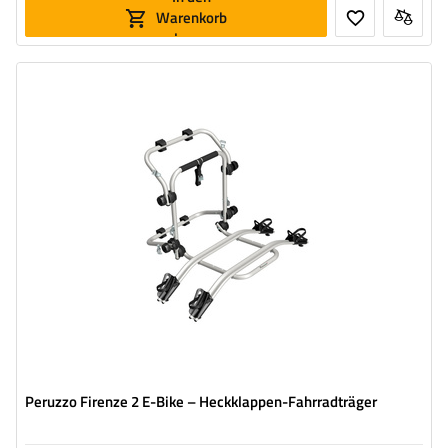
Warenkorb
legen
Fahrradanzahl:
2
Maximales Fahrradgewicht:
22,5 kg
Nutzlast der Haltebügel :
45 kg
kompatibel mit Elektrofahrrädern
Aluminiumkonstruktion
Peruzzo Firenze 2 E-Bike – Heckklappen-Fahrradträger