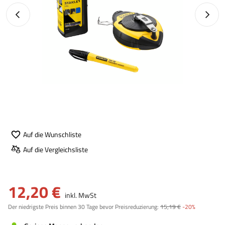
Vorheriges Foto
Nächst
Auf die Wunschliste
Auf die Vergleichsliste
12,20 €
inkl. MwSt
Der niedrigste Preis binnen 30 Tage bevor Preisreduzierung:
15,19 €
-20%