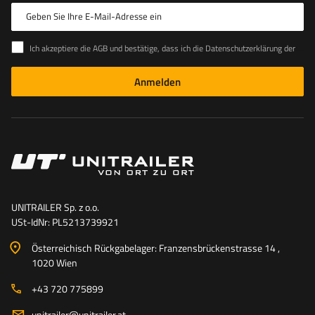
Geben Sie Ihre E-Mail-Adresse ein
Ich akzeptiere die AGB und bestätige, dass ich die Datenschutzerklärung der Website zur Kenntnis genommen habe
Anmelden
UNITRAILER Sp. z o.o.
USt-IdNr: PL5213739921
Österreichisch Rückgabelager: Franzensbrückenstrasse 14 ,
1020 Wien
+43 720 775899
unitrailer@unitrailer.at