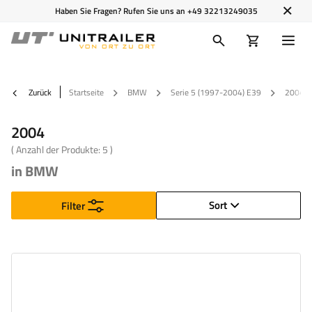
Haben Sie Fragen? Rufen Sie uns an
+49 32213249035
Zurück
Startseite
BMW
Serie 5 (1997-2004) E39
2004
2004
( Anzahl der Produkte:
5
)
in BMW
Sort
Filter