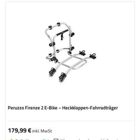
Fahrradanzahl:
2
Maximales Fahrradgewicht:
22,5 kg
Nutzlast der Haltebügel :
45 kg
kompatibel mit Elektrofahrrädern
Aluminiumkonstruktion
Peruzzo Firenze 2 E-Bike – Heckklappen-Fahrradträger
179,99 €
inkl. MwSt