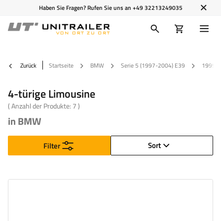
Haben Sie Fragen? Rufen Sie uns an
+49 32213249035
Zurück
Startseite
BMW
Serie 5 (1997-2004) E39
1999
4-türige Limousine
( Anzahl der Produkte:
7
)
in BMW
Sort
Filter