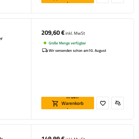
legen
209,60 €
inkl. MwSt
er
Große Menge verfügbar
Wir versenden schon am
10. August
In den
Warenkorb
legen
149,99 €
n-