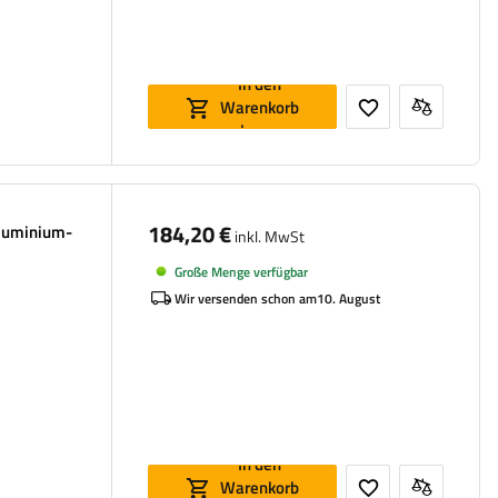
In den
Warenkorb
legen
184,20 €
luminium-
inkl. MwSt
Große Menge verfügbar
Wir versenden schon am
10. August
In den
Warenkorb