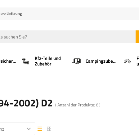
here Lieferung
Kfz-Teile und
F
Ladungssicherung
Campingzubehör
Zubehör
u
94-2002) D2
( Anzahl der Produkte:
6
)
nz
Listenansicht
Listenansicht