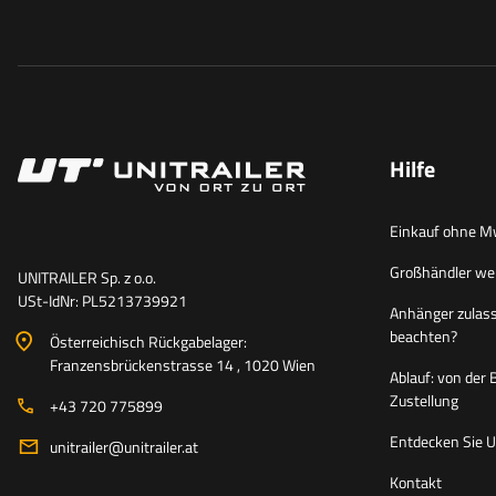
Hilfe
Einkauf ohne M
Großhändler we
UNITRAILER Sp. z o.o.
USt-IdNr: PL5213739921
Anhänger zulass
beachten?
Österreichisch Rückgabelager:
Franzensbrückenstrasse 14 , 1020 Wien
Ablauf: von der 
Zustellung
+43 720 775899
Entdecken Sie Un
unitrailer@unitrailer.at
Kontakt