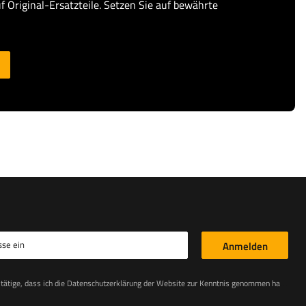
f Original-Ersatzteile. Setzen Sie auf bewährte
sse ein
Anmelden
stätige, dass ich die Datenschutzerklärung der Website zur Kenntnis genommen habe
Les