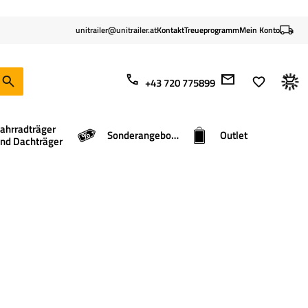
unitrailer@unitrailer.at
Kontakt
Treueprogramm
Mein Konto
+43 720 775899
ahrradträger
Sonderangebote
Outlet
nd Dachträger