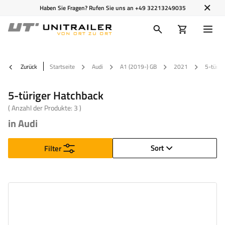
Haben Sie Fragen? Rufen Sie uns an
+49 32213249035
Zurück
Startseite
Audi
A1 (2019-) GB
2021
5-türig
5-türiger Hatchback
( Anzahl der Produkte:
3
)
in Audi
Sort
Filter