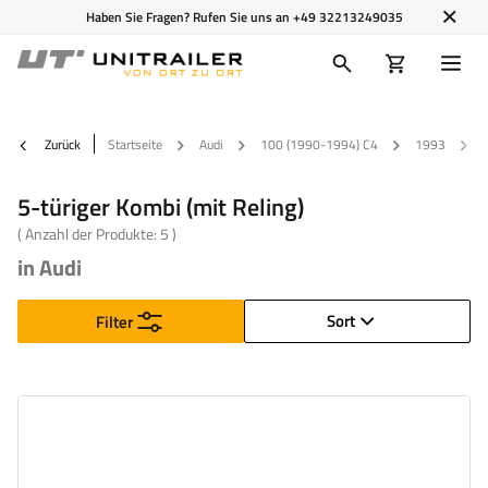
Haben Sie Fragen? Rufen Sie uns an
+49 32213249035
Zurück
Startseite
Audi
100 (1990-1994) C4
1993
5
5-türiger Kombi (mit Reling)
( Anzahl der Produkte:
5
)
in Audi
Sort
Filter