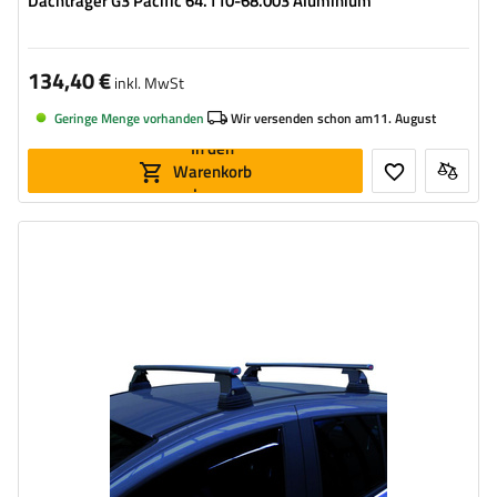
Dachträger G3 Pacific 64.110-68.003 Aluminium
134,40 €
inkl. MwSt
Geringe Menge vorhanden
Wir versenden schon am
11. August
In den
Warenkorb
legen