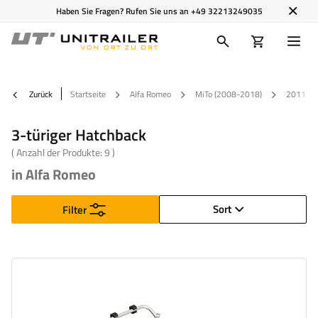
Haben Sie Fragen? Rufen Sie uns an
+49 32213249035
Zurück
Startseite
Alfa Romeo
MiTo (2008-2018)
2011
3-türiger Hatchback
( Anzahl der Produkte:
9
)
in Alfa Romeo
Sort
Filter
Fahrradanzahl:
2
Maximales Fahrradgewicht:
22,5 kg
Nutzlast der Haltebügel :
45 kg