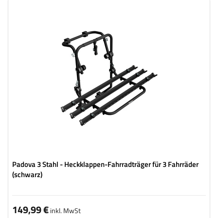
Fahrradanzahl:
3
Maximales Fahrradgewicht:
45 kg
universelles Montagesystem
kompatibel mit allen Karosseriearten
Padova 3 Stahl - Heckklappen-Fahrradträger für 3 Fahrräder
(schwarz)
149,99 €
inkl. MwSt