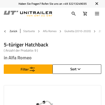
Haben Sie Fragen? Rufen Sie uns an
+49 32213249035
Zurück
Startseite
Alfa Romeo
Giulietta (2010-2020)
201
5-türiger Hatchback
( Anzahl der Produkte:
9
)
in Alfa Romeo
Sort
Filter
Fahrradanzahl:
2
Maximales Fahrradgewicht:
22,5 kg
Nutzlast der Haltebügel :
45 kg