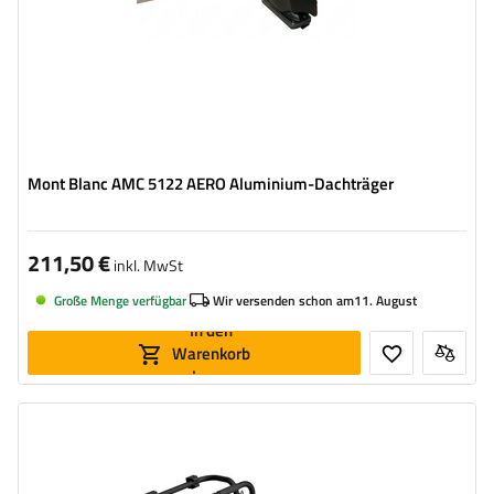
Mont Blanc AMC 5122 AERO Aluminium-Dachträger
211,50 €
inkl. MwSt
Große Menge verfügbar
Wir versenden schon am
11. August
In den
Warenkorb
legen
Fahrradanzahl:
3
Maximales Fahrradgewicht:
45 kg
universelles Montagesystem
kompatibel mit allen Karosseriearten