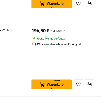
Warenkorb
legen
194,50 €
4.210-
inkl. MwSt
Große Menge verfügbar
Wir versenden schon am
11. August
In den
Warenkorb
legen