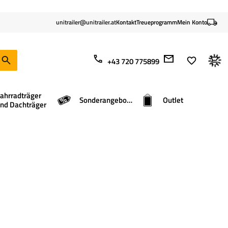
unitrailer@unitrailer.at
Kontakt
Treueprogramm
Mein Konto
+43 720 775899
ahrradträger
Sonderangebote
Outlet
nd Dachträger