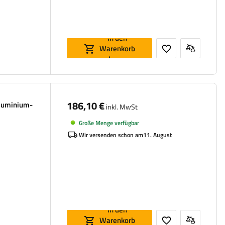
In den
Warenkorb
legen
186,10 €
luminium-
inkl. MwSt
Große Menge verfügbar
Wir versenden schon am
11. August
In den
Warenkorb