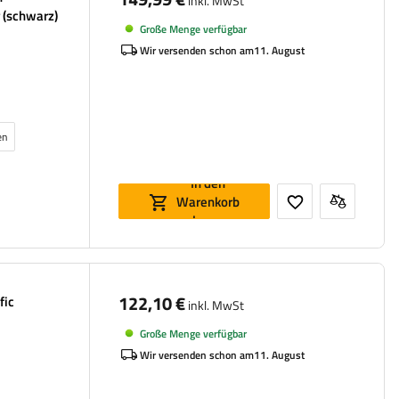
inkl. MwSt
r (schwarz)
Große Menge verfügbar
Wir versenden schon am
11. August
en
In den
Warenkorb
legen
122,10 €
fic
inkl. MwSt
Große Menge verfügbar
Wir versenden schon am
11. August