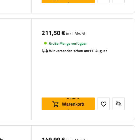
legen
211,50 €
inkl. MwSt
Große Menge verfügbar
Wir versenden schon am
11. August
In den
Warenkorb
legen
149,99 €
n-