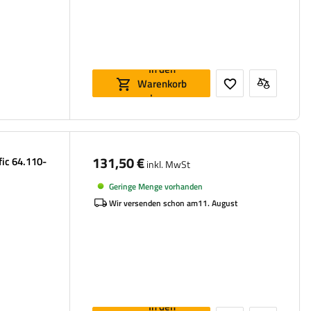
In den
Warenkorb
legen
131,50 €
fic 64.110-
inkl. MwSt
Geringe Menge vorhanden
Wir versenden schon am
11. August
In den