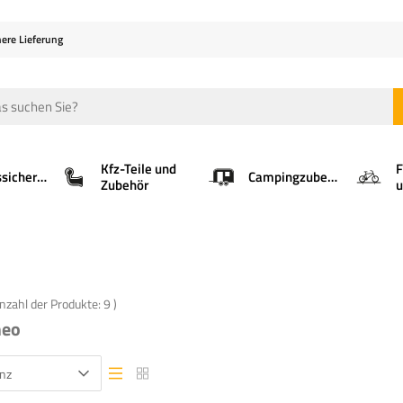
here Lieferung
Kfz-Teile und
F
Ladungssicherung
Campingzubehör
Zubehör
u
Anzahl der Produkte:
9
)
meo
nz
Listenansicht
Listenansicht