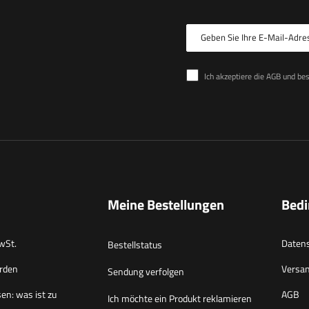
Geben Sie Ihre E-Mail-Adre
Ich akzeptiere die AGB und be
Meine Bestellungen
Bed
wSt.
Datens
Bestellstatus
rden
Versa
Sendung verfolgen
en: was ist zu
AGB
Ich möchte ein Produkt reklamieren