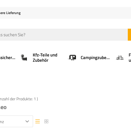
here Lieferung
Kfz-Teile und
F
Ladungssicherung
Campingzubehör
Zubehör
u
Anzahl der Produkte:
1
)
meo
nz
Listenansicht
Listenansicht