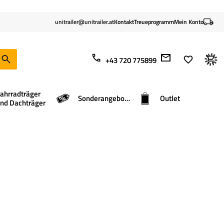
unitrailer@unitrailer.at
Kontakt
Treueprogramm
Mein Konto
+43 720 775899
ahrradträger
Sonderangebote
Outlet
nd Dachträger