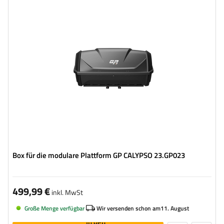
Passt zu::
GP SATURN
Volumen:
340 l
Stützlast für max. Nutzlast:
45 kg
Montagemethode:
auf der Fahrradplattform
Box für die modulare Plattform GP CALYPSO 23.GP023
499,99 €
inkl. MwSt
Große Menge verfügbar
Wir versenden schon am
11. August
In den