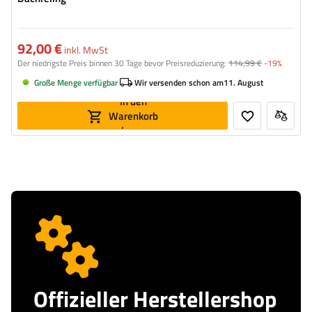
92,00 €
inkl. MwSt
Der niedrigste Preis binnen 30 Tage bevor Preisreduzierung:
114,99 €
-19%
Große Menge verfügbar
Wir versenden schon am
11. August
In den
Warenkorb
legen
Offizieller Herstellershop