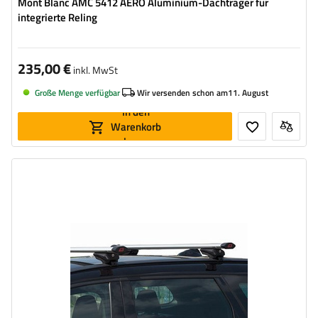
Mont Blanc AMC 5412 AERO Aluminium-Dachträger für
integrierte Reling
235,00 €
inkl. MwSt
Große Menge verfügbar
Wir versenden schon am
11. August
In den
Warenkorb
legen