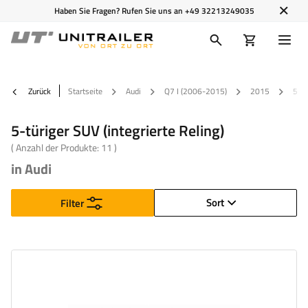
Haben Sie Fragen? Rufen Sie uns an
+49 32213249035
Zurück
Startseite
Audi
Q7 I (2006-2015)
2015
5-tü
5-türiger SUV (integrierte Reling)
( Anzahl der Produkte:
11
)
in Audi
Sort
Filter