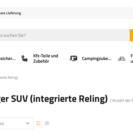
here Lieferung
Kfz-Teile und
F
Ladungssicherung
Campingzubehör
Zubehör
u
ierte Reling)
er SUV (integrierte Reling)
( Anzahl der
nz
Listenansicht
Listenansicht