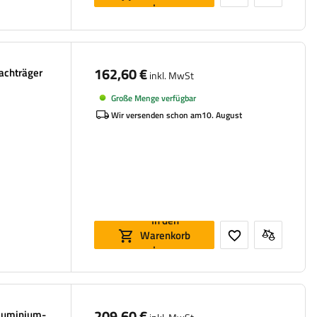
legen
162,60 €
achträger
inkl. MwSt
Große Menge verfügbar
Wir versenden schon am
10. August
In den
Warenkorb
legen
209,60 €
luminium-