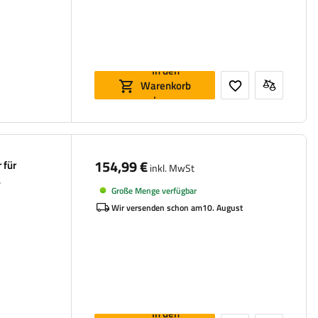
In den
Warenkorb
legen
154,99 €
 für
inkl. MwSt
Große Menge verfügbar
Wir versenden schon am
10. August
In den