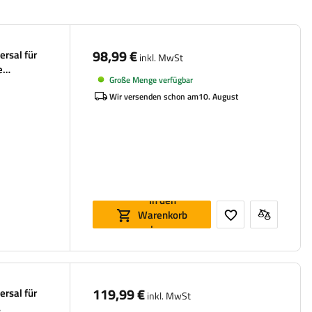
98,99 €
ersal für
inkl. MwSt
e
Große Menge verfügbar
Wir versenden schon am
10. August
In den
Warenkorb
legen
119,99 €
ersal für
inkl. MwSt