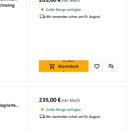
inkl. MwSt
chreling
Große Menge verfügbar
Wir versenden schon am
10. August
In den
Warenkorb
legen
235,00 €
inkl. MwSt
tegrierte
Große Menge verfügbar
Wir versenden schon am
10. August