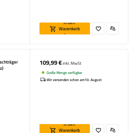
In den
Warenkorb
legen
109,99 €
Dachträger
inkl. MwSt
z)
Große Menge verfügbar
Wir versenden schon am
10. August
In den
Warenkorb