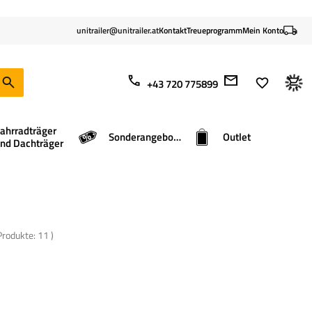
unitrailer@unitrailer.at
Kontakt
Treueprogramm
Mein Konto
+43 720 775899
ahrradträger
Sonderangebote
Outlet
nd Dachträger
 Produkte:
11
)