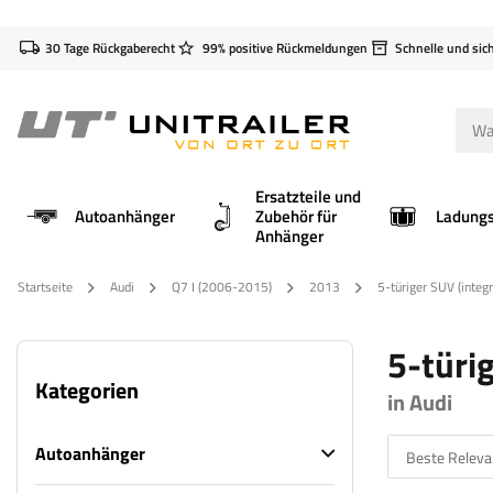
30 Tage Rückgaberecht
99% positive Rückmeldungen
Schnelle und sic
Ersatzteile und
Autoanhänger
Zubehör für
Anhänger
Startseite
Audi
Q7 I (2006-2015)
2013
5-türiger SUV (integr
5-türig
Kategorien
in Audi
Autoanhänger
Beste Releva