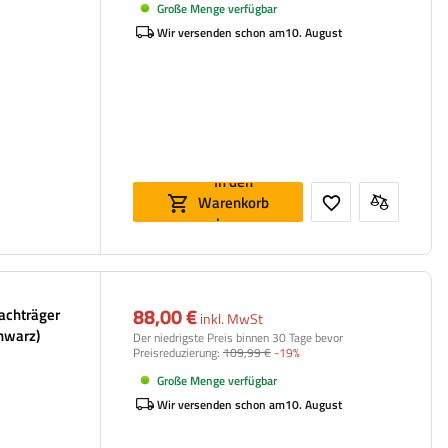
Große Menge verfügbar
Wir versenden schon am
10. August
In den
Warenkorb
legen
88,00 €
Dachträger
inkl. MwSt
chwarz)
Der niedrigste Preis binnen 30 Tage bevor
Preisreduzierung:
109,99 €
-19%
Große Menge verfügbar
Wir versenden schon am
10. August