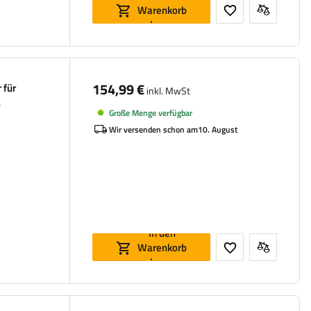
Warenkorb
legen
154,99 €
 für
inkl. MwSt
Große Menge verfügbar
Wir versenden schon am
10. August
In den
Warenkorb
legen