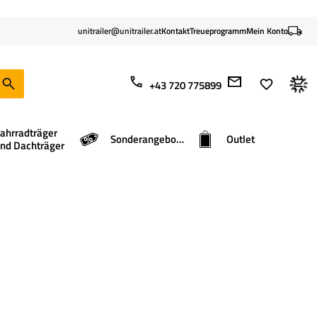
unitrailer@unitrailer.at
Kontakt
Treueprogramm
Mein Konto
+43 720 775899
ahrradträger
Sonderangebote
Outlet
nd Dachträger