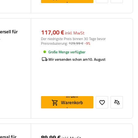
legen
117,00 €
rsell für
inkl. MwSt
Der niedrigste Preis binnen 30 Tage bevor
Preisreduzierung:
129,99 €
-9%
Große Menge verfügbar
Wir versenden schon am
10. August
In den
Warenkorb
legen
89,99 €
ersal für