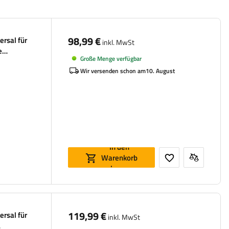
98,99 €
ersal für
inkl. MwSt
e
Große Menge verfügbar
Wir versenden schon am
10. August
In den
Warenkorb
legen
119,99 €
ersal für
inkl. MwSt