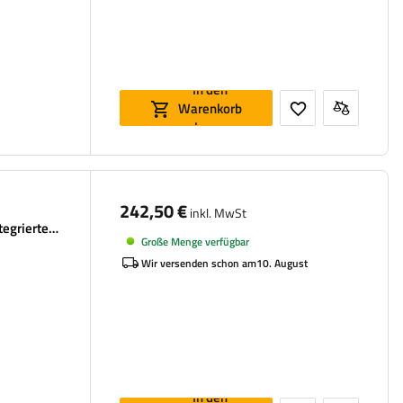
In den
Warenkorb
legen
242,50 €
inkl. MwSt
tegrierte
Große Menge verfügbar
Wir versenden schon am
10. August
In den