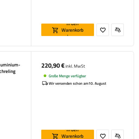
In den
Warenkorb
legen
220,90 €
luminium-
inkl. MwSt
chreling
Große Menge verfügbar
Wir versenden schon am
10. August
In den
Warenkorb