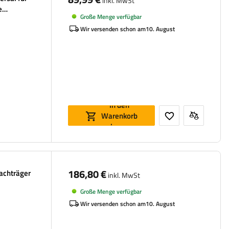
inkl. MwSt
e
Große Menge verfügbar
Wir versenden schon am
10. August
In den
Warenkorb
legen
186,80 €
achträger
inkl. MwSt
Große Menge verfügbar
Wir versenden schon am
10. August