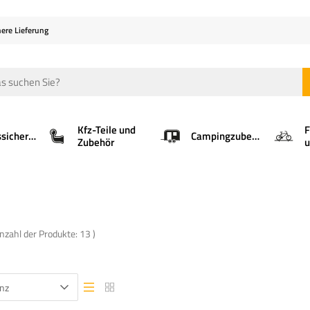
here Lieferung
Kfz-Teile und
F
Ladungssicherung
Campingzubehör
Zubehör
u
Anzahl der Produkte:
13
)
nz
Listenansicht
Listenansicht