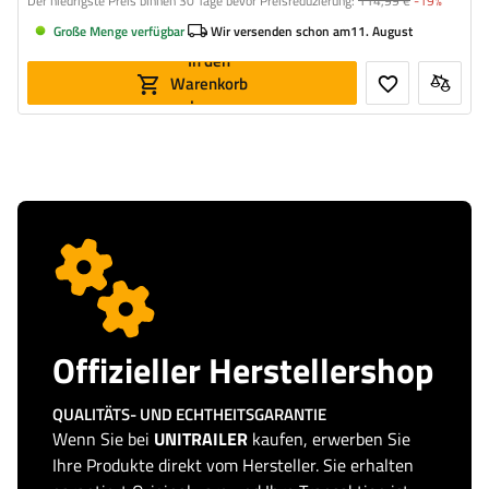
Der niedrigste Preis binnen 30 Tage bevor Preisreduzierung:
114,99 €
-19%
Große Menge verfügbar
Wir versenden schon am
11. August
In den
Warenkorb
legen
Offizieller Herstellershop
QUALITÄTS- UND ECHTHEITSGARANTIE
Wenn Sie bei
UNITRAILER
kaufen, erwerben Sie
Ihre Produkte direkt vom Hersteller. Sie erhalten