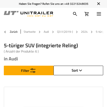
Haben Sie Fragen? Rufen Sie uns an
+49 32213249035
Zurück
Startseite
Audi
Q3 II (2019-)
2024
5-türiger
5-türiger SUV (integrierte Reling)
( Anzahl der Produkte:
6
)
in Audi
Sort
Filter