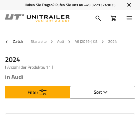
Haben Sie Fragen? Rufen Sie uns an
+49 32213249035
Zurück
Startseite
Audi
A6 (2019-) C8
2024
2024
( Anzahl der Produkte:
11
)
in Audi
Sort
Filter