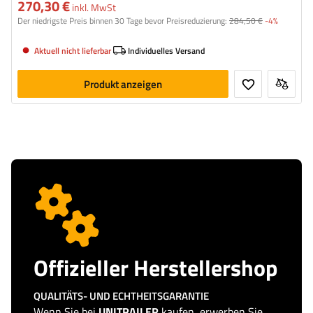
270,30 €
inkl. MwSt
Der niedrigste Preis binnen 30 Tage bevor Preisreduzierung:
284,50 €
-4%
Aktuell nicht lieferbar
Individuelles Versand
Produkt anzeigen
Offizieller Herstellershop
QUALITÄTS- UND ECHTHEITSGARANTIE
Wenn Sie bei
UNITRAILER
kaufen, erwerben Sie