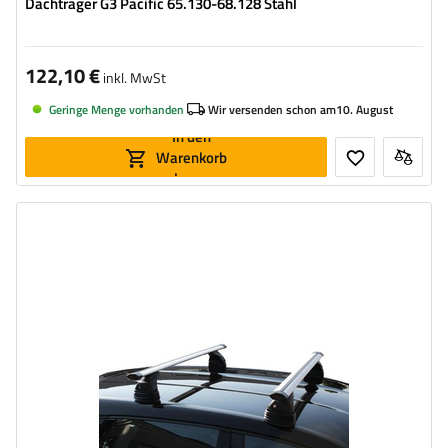
Dachträger G3 Pacific 65.130-68.128 Stahl
122,10 €
inkl. MwSt
Geringe Menge vorhanden
Wir versenden schon am
10. August
In den
Warenkorb
legen