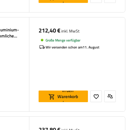
legen
212,40 €
luminium-
inkl. MwSt
mmliche
Große Menge verfügbar
Wir versenden schon am
11. August
In den
Warenkorb
legen
237,80 €