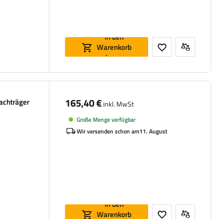
In den
Warenkorb
legen
165,40 €
achträger
inkl. MwSt
Große Menge verfügbar
Wir versenden schon am
11. August
In den
Warenkorb