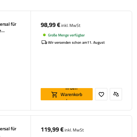
98,99 €
ersal für
inkl. MwSt
e
Große Menge verfügbar
Wir versenden schon am
11. August
In den
Warenkorb
legen
119,99 €
ersal für
inkl. MwSt