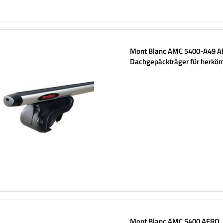
Mont Blanc AMC 5400-A49 A
Dachgepäckträger für herkö
Reling
Mont Blanc AMC 5400 AERO