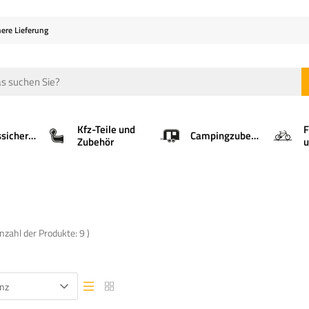
here Lieferung
Kfz-Teile und
F
Ladungssicherung
Campingzubehör
Zubehör
u
Anzahl der Produkte:
9
)
nz
Listenansicht
Listenansicht