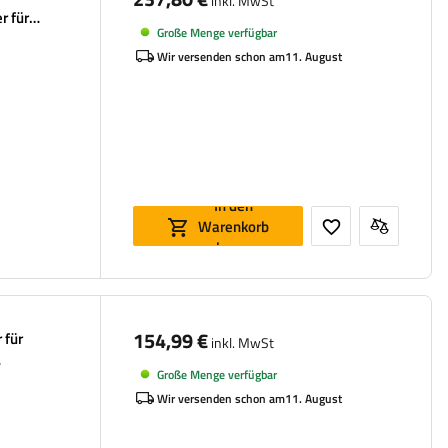
inkl. MwSt
r für
Große Menge verfügbar
Wir versenden schon am
11. August
In den
Warenkorb
legen
154,99 €
 für
inkl. MwSt
Große Menge verfügbar
Wir versenden schon am
11. August