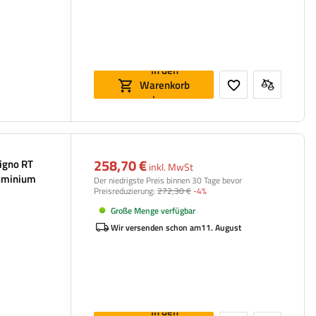
In den
Warenkorb
legen
258,70 €
Signo RT
inkl. MwSt
luminium
Der niedrigste Preis binnen 30 Tage bevor
Preisreduzierung:
272,30 €
-4%
Große Menge verfügbar
Wir versenden schon am
11. August
In den