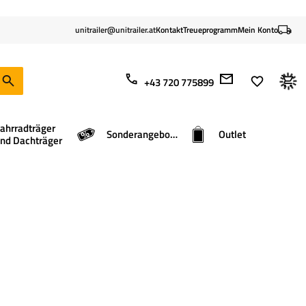
unitrailer@unitrailer.at
Kontakt
Treueprogramm
Mein Konto
+43 720 775899
ahrradträger
Sonderangebote
Outlet
nd Dachträger