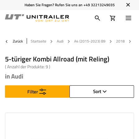
Haben Sie Fragen? Rufen Sie uns an
+49 32213249035
Zurück
Startseite
Audi
A4 (2015-2023) B9
2018
5-
5-türiger Kombi Allroad (mit Reling)
( Anzahl der Produkte:
9
)
in Audi
Sort
Filter