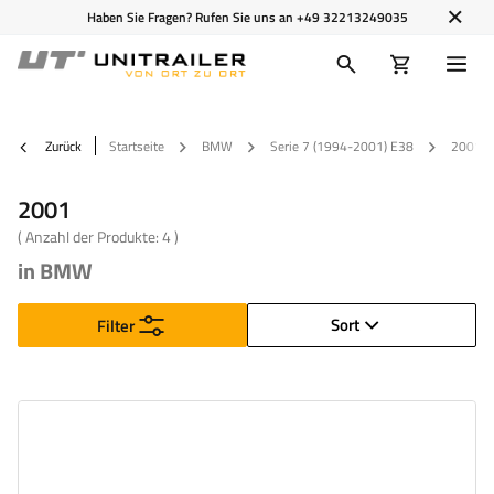
Haben Sie Fragen? Rufen Sie uns an
+49 32213249035
Zurück
Startseite
BMW
Serie 7 (1994-2001) E38
2001
2001
( Anzahl der Produkte:
4
)
in BMW
Sort
Filter