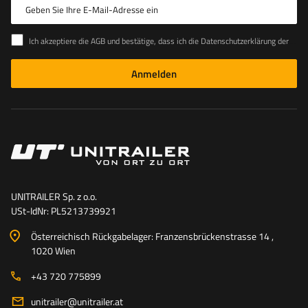
Geben Sie Ihre E-Mail-Adresse ein
Ich akzeptiere die AGB und bestätige, dass ich die Datenschutzerklärung der Website zur Kenntnis genommen habe
Anmelden
UNITRAILER Sp. z o.o.
USt-IdNr: PL5213739921
Österreichisch Rückgabelager: Franzensbrückenstrasse 14 ,
1020 Wien
+43 720 775899
unitrailer@unitrailer.at