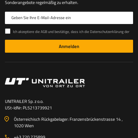
Sonderangebote regelmäßig zu erhalten.
Geben Sie Ihre E-Mail-Adresse ein
Ich akzeptiere die AGB und bestätige, dass ich die Datenschutzerklärung der Website zur Kenntnis genommen habe
Anmelden
UNITRAILER Sp. z o.o.
USt-IdNr: PL5213739921
Österreichisch Rückgabelager: Franzensbrückenstrasse 14 ,
1020 Wien
+43 720 775899