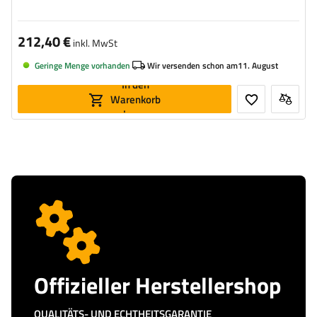
212,40 €
inkl. MwSt
Geringe Menge vorhanden
Wir versenden schon am
11. August
In den
Warenkorb
legen
Offizieller Herstellershop
QUALITÄTS- UND ECHTHEITSGARANTIE