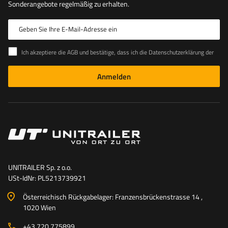
Sonderangebote regelmäßig zu erhalten.
Geben Sie Ihre E-Mail-Adresse ein
Ich akzeptiere die AGB und bestätige, dass ich die Datenschutzerklärung der Website zur Kenntnis genommen habe
Anmelden
UNITRAILER Sp. z o.o.
USt-IdNr: PL5213739921
Österreichisch Rückgabelager: Franzensbrückenstrasse 14 ,
1020 Wien
+43 720 775899