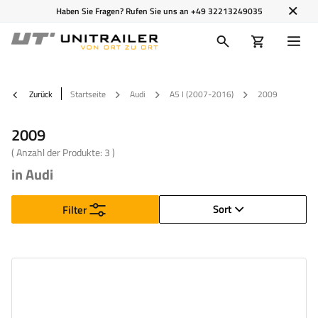
Haben Sie Fragen? Rufen Sie uns an
+49 32213249035
Zurück
Startseite
Audi
A5 I (2007-2016)
2009
2009
( Anzahl der Produkte:
3
)
in Audi
Sort
Filter