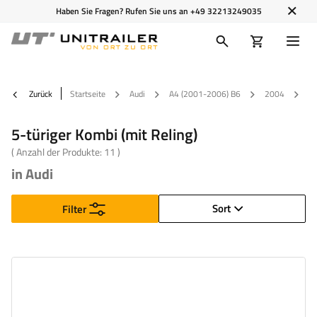
Haben Sie Fragen? Rufen Sie uns an
+49 32213249035
Zurück
Startseite
Audi
A4 (2001-2006) B6
2004
5-
5-türiger Kombi (mit Reling)
( Anzahl der Produkte:
11
)
in Audi
Sort
Filter