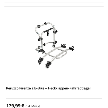
legen
Fahrradanzahl:
2
Maximales Fahrradgewicht:
22,5 kg
Nutzlast der Haltebügel :
45 kg
kompatibel mit Elektrofahrrädern
Aluminiumkonstruktion
Peruzzo Firenze 2 E-Bike – Heckklappen-Fahrradträger
179,99 €
inkl. MwSt