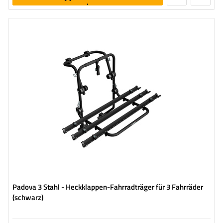
legen
Fahrradanzahl:
3
Maximales Fahrradgewicht:
45 kg
universelles Montagesystem
kompatibel mit allen Karosseriearten
Padova 3 Stahl - Heckklappen-Fahrradträger für 3 Fahrräder
(schwarz)