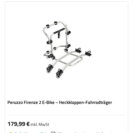
Fahrradanzahl:
2
Maximales Fahrradgewicht:
22,5 kg
Nutzlast der Haltebügel :
45 kg
kompatibel mit Elektrofahrrädern
Aluminiumkonstruktion
Peruzzo Firenze 2 E-Bike – Heckklappen-Fahrradträger
179,99 €
inkl. MwSt