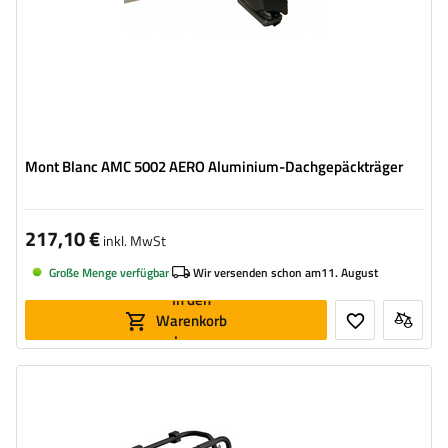
Mont Blanc AMC 5002 AERO Aluminium-Dachgepäckträger
217,10 €
inkl. MwSt
Große Menge verfügbar
Wir versenden schon am
11. August
In den
Warenkorb
legen
Fahrradanzahl:
3
Maximales Fahrradgewicht:
45 kg
universelles Montagesystem
kompatibel mit allen Karosseriearten