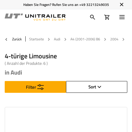
Haben Sie Fragen? Rufen Sie uns an
+49 32213249035
Zurück
Startseite
Audi
A4 (2001-2006) B6
2004
4-
4-türige Limousine
( Anzahl der Produkte:
6
)
in Audi
Sort
Filter