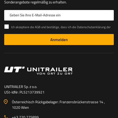
Sonderangebote regelmäßig zu erhalten.
Geben Sie Ihre E-Mail-Adresse ein
Ich akzeptiere die AGB und bestätige, dass ich die Datenschutzerklärung der Website zur Kenntnis genommen habe
Anmelden
UNITRAILER Sp. z o.o.
USt-IdNr: PL5213739921
Österreichisch Rückgabelager: Franzensbrückenstrasse 14 ,
1020 Wien
+43 720 775899