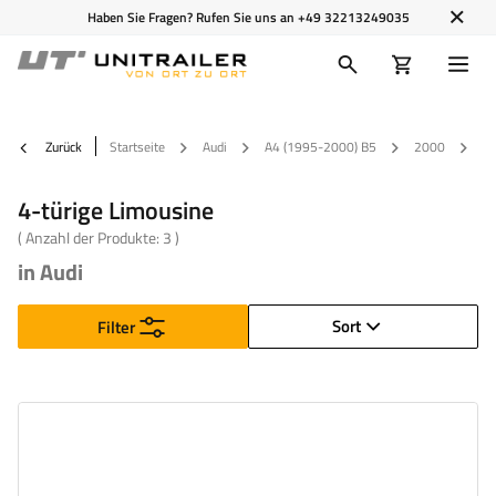
Haben Sie Fragen? Rufen Sie uns an
+49 32213249035
Zurück
Startseite
Audi
A4 (1995-2000) B5
2000
4-
4-türige Limousine
( Anzahl der Produkte:
3
)
in Audi
Sort
Filter