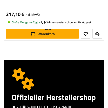
217,10 €
inkl. MwSt
Große Menge verfügbar
Wir versenden schon am
10. August
In den
Warenkorb
legen
Offizieller Herstellershop
QUALITÄTS- UND ECHTHEITSGARANTIE