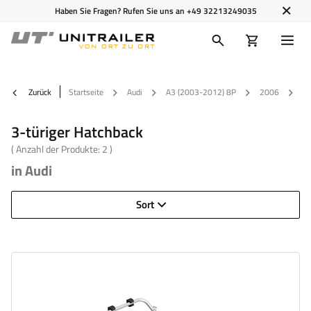
Haben Sie Fragen? Rufen Sie uns an
+49 32213249035
Zurück
Startseite
Audi
A3 (2003-2012) 8P
2006
3-
3-türiger Hatchback
( Anzahl der Produkte:
2
)
in Audi
Sort
Fahrradanzahl:
2
Maximales Fahrradgewicht:
22,5 kg
Nutzlast der Haltebügel :
45 kg