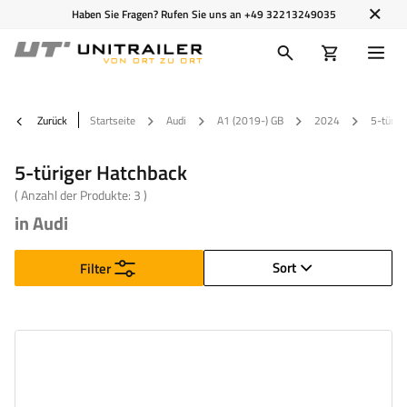
Haben Sie Fragen? Rufen Sie uns an
+49 32213249035
Zurück
Startseite
Audi
A1 (2019-) GB
2024
5-türig
5-türiger Hatchback
( Anzahl der Produkte:
3
)
in Audi
Sort
Filter